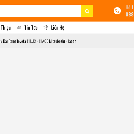
Hỗ t
088
 Thiệu
Tin Tức
Liên Hệ
 Đai Răng Toyota HILUX - HIACE Mitsuboshi - Japan