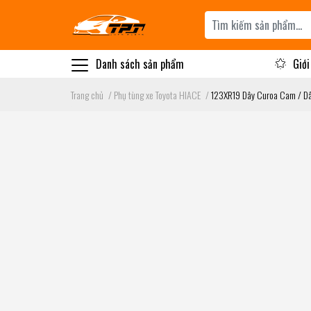
Danh sách sản phẩm
Giới
Trang chủ
/
Phụ tùng xe Toyota HIACE
/
123XR19 Dây Curoa Cam / Dây