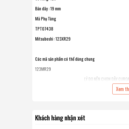
Bản dây : 19 mm
Mã Phụ Tùng
TPT07438
Mitsuboshi : 123XR29
Các mã sản phẩm có thể dùng chung
123MR29
LÝ DO NÊN CHỌN DÂY CURO
Xem t
MITSUBOSHI SẢN XUẤT DÂY CUROA CHÍNH H
1 - Dây Curoa MITSUBOSHI được cấu tạo bởi hợp ch
siêu bền, giúp dây cải thiện được tối đa tình trạng dây bị 
môi trường khắc nghiệt
Khách hàng nhận xét
2- Tỷ lệ truyền động cao