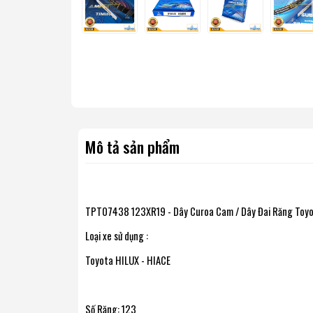
Mô tả sản phẩm
TPT07438 123XR19 - Dây Curoa Cam / Dây Đai Răng Toyot
Loại xe sử dụng :
Toyota HILUX - HIACE
Số Răng: 123