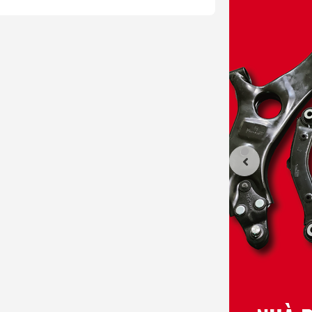
t trong khoan truyền động
 do và không phát ra dị âm