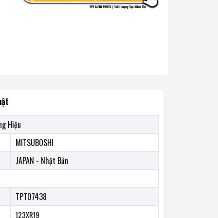
uật
ng Hiệu
MITSUBOSHI
JAPAN - Nhật Bản
TPT07438
123XR19