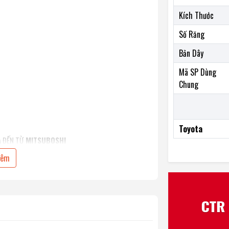
Kích Thước
Số Răng
Bản Dây
Mã SP Dùng
Chung
Toyota
A ĐẾN TỪ
MITSUBOSHI
hêm
ÃNG CHO CÁC DÒNG XE TOYOTA - LEXUS
ất cao su Chất Lượng cao cùng với lõi thép chịu lực
giãn hoặc biến dạng khi vận hàng ở tốc độ cao và trong