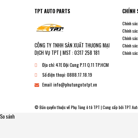
TPT AUTO PARTS
CHÍNH 
Chính sác
Chính sác
Chính sác
CÔNG TY TNHH SẢN XUẤT THƯƠNG MẠI
Chính sác
DỊCH VỤ TPT | MST : 0317 258 181
Chính sác
Địa chỉ:
47E Đội Cung P.11 Q.11 TP.HCM
Số điện thoại:
0888.17.18.19
Email:
info@phutungototpt.vn
© Bản quyền thuộc về
Phụ Tùng ô tô TPT
| Cung cấp bởi
TPT Aut
So sánh