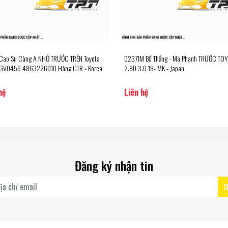
 dòng dây đai răng, dây curoa cam. Chúng tôi tin
hàng về sự đa dạng của sản phẩm kinh doanh trên thị
h cho quý khách hàng mong muốn kinh doanh các
Cao Su Càng A NHỎ TRƯỚC TRÊN Toyota
D2371M Bố Thắng - Má Phanh TRƯỚC TOY
GV0456 4863226010 Hàng CTR - Korea
2.8D 3.0 19- MK - Japan
hệ
Liên hệ
 triển bền vững. Chúng tôi chắc chắn rằng sẽ
kinh doanh hoàn thiện về các yếu tố như … sản phẩm
 thụ rộng.
 NHẤN VÀO LIÊN KẾT PHÍA DƯỚI
Đăng ký nhận tin
Đ