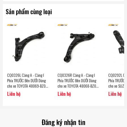
Sản phẩm cùng loại
CQ0326L Càng A - Càng I
CQ0326R Càng A - Càng I
CQ0292L Càn
Phía TRƯỚC Bên DƯỚI Dùng
Phía TRƯỚC Bên DƯỚI Dùng
Phía TRƯỚC 
cho xe TOYOTA 48069-BZ010
cho xe TOYOTA 48068-BZ010
cho xe SUZU
Bên Tài CQT33L Hàng CTR -
Bên Phụ CQT33R Hàng CTR -
Bên Tài CQS8
Liên hệ
Liên hệ
Liên hệ
Korea
Korea
Korea
Đăng ký nhận tin