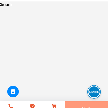
So sánh
323017110 LC MITSU PAJERO STRADA MITSU L300 MITSU
ZINGER [23R-225-26.1] LUK
0₫
undefined
Tiến Hành Thanh Toán