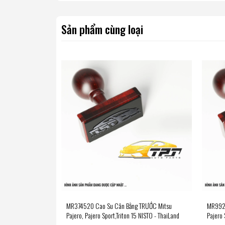
Sản phẩm cùng loại
MR374520 Cao Su Cân Bằng TRƯỚC Mitsu
MR9923
Pajero, Pajero Sport,Triton 15 NISTO - ThaiLand
Pajero 