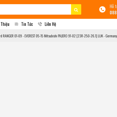
Hỗ t
088
 Thiệu
Tin Tức
Liên Hệ
d RANGER 01-09 - EVEREST 05-15 Mitsubishi PAJERO 91-02 [23R-250-26.1] LUK - Germany