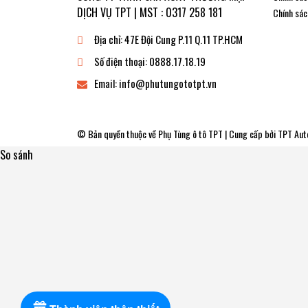
DỊCH VỤ TPT | MST : 0317 258 181
Chính sác
Địa chỉ:
47E Đội Cung P.11 Q.11 TP.HCM
Số điện thoại:
0888.17.18.19
Email:
info@phutungototpt.vn
© Bản quyền thuộc về
Phụ Tùng ô tô TPT
| Cung cấp bởi
TPT Aut
So sánh