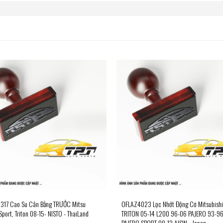
17 Cao Su Cân Bằng TRƯỚC Mitsu
OFLAZ4023 Lọc Nhớt Động Cơ Mitsubishi
Sport, Triton 08-15- NISTO - ThaiLand
TRITON 05-14 L200 96-06 PAJERO 93-9
PAJERO SPORT 09-12 AISIN - Japan