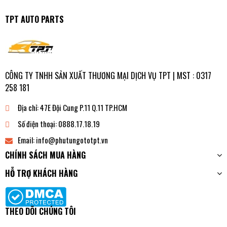
TPT AUTO PARTS
CÔNG TY TNHH SẢN XUẤT THƯƠNG MẠI DỊCH VỤ TPT | MST : 0317
258 181
Địa chỉ:
47E Đội Cung P.11 Q.11 TP.HCM
Số điện thoại:
0888.17.18.19
Email:
info@phutungototpt.vn
CHÍNH SÁCH MUA HÀNG
HỖ TRỢ KHÁCH HÀNG
THEO DÕI CHÚNG TÔI