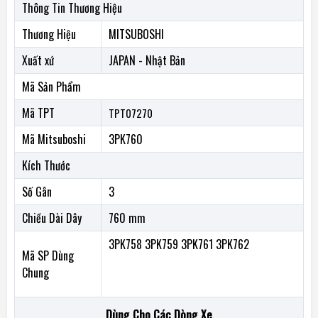
Thông Tin Thương Hiệu
TPT07270
Thương Hiệu
MITSUBOSHI
Mitsuboshi :3PK760
Xuất xứ
JAPAN - Nhật Bản
Các mã sản phẩm có thể dùng chung
Mã Sản Phẩm
3PK758 3PK759 3PK761 3PK762
Mã TPT
TPT07270
LÝ DO NÊN CHỌN DÂY CUROA ĐẾN TỪ
MITSUBOSHI
Mã Mitsuboshi
3PK760
MITSUBOSHI SẢN XUẤT DÂY CUROA CHÍNH HÃNG CHO CÁC DÒNG
Kích Thước
XE TOYOTA - LEXUS
1 - Dây Curoa MITSUBOSHI được cấu tạo bởi hợp chất cao su
Số Gân
3
Chất Lượng cao cùng với lõi thép chịu lực siêu bền, giúp dây cải thiện
Chiều Dài Dây
760 mm
được tối đa tình trạng dây bị giãn hoặc biến dạng khi vận hàng ở tốc độ
cao và trong môi trường khắc nghiệt
3PK758 3PK759 3PK761 3PK762
Mã SP Dùng
2- Tỷ lệ truyền động cao
Chung
3- Bề mặt chống dầu
Dùng Cho Các Dòng Xe
4- Vận hành tốt ở môi trường nhiệt độ khắc nghiệt trong khoan