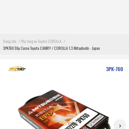
Trang chủ
/
Phụ tùng xe Toyota COROLLA
/
3PK760 Dây Curoa Toyota CAMRY / COROLLA 1.3 Mitsuboshi - Japan