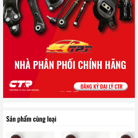
Chúng tôi chuyên cung cấp các dòng dây curoa, dây đai răng,
dây curoa tổng , dây curoa máy phát … dành cho các dòng xe ô tô trên
thị trường Việt Nam.
Sản phẩm được chúng tôi cung cấp mang thương hiệu
MITSUBOSHI. Được sản xuất trên dây chuyền , công nghệ hiện đại.
Nhà máy của MITSUBOSHI được đặt tại các Quốc Gia có nền
công nghệ kỹ thuật phát triển mạnh mẽ như Nhật Bản , Thái Lan. Tất cả
các sản phẩm đưa ra thị trường được kiểm tra kỹ lưỡng qua nhiều công
đoạn khác nhau.
Phụ tùng ô tô TPT rất tự hào được mang đến cho quý khách
hàng các dòng sản phẩm dây đai của MITSUBOSHI . Chúng tôi phân phối
trực tiếp, không qua trung gian nên tiết kiệm được tối đa chi phí vận
hành nhằm mang lại cho quý khách hàng một mức giá ổn định và mang
tính cạnh tranh rất cao trên thị trường hiện nay.
Sản phẩm cùng loại
Với hơn 700 mã dây curoa từ 3PK đến 11PK, và các dòng dây đai
răng, dây curoa cam. Chúng tôi tin tưởng rằng sẽ đáp ứng được tối đa