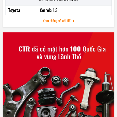
truyền động
Toyota
Corrola 1.3
5- Độ co giãn khi vận hành giúp dây có độ rung tự do và không
Xem thông số chi tiết
phát ra dị âm
Phụ tùng ô tô TPT . Nhà cung cấp phụ tùng ô tô thương mại tại
Thành phố hồ Chí Minh.