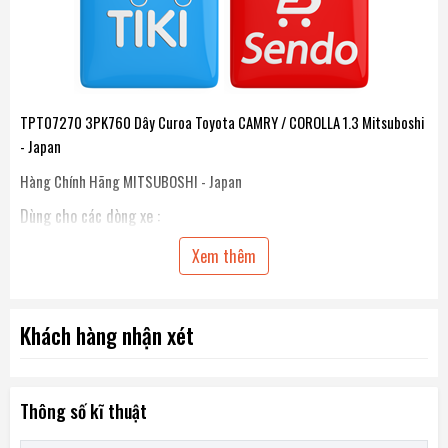
TPT07270 3PK760 Dây Curoa Toyota CAMRY / COROLLA 1.3 Mitsuboshi
- Japan
Hàng Chính Hãng MITSUBOSHI - Japan
Dùng cho các dòng xe :
Xem thêm
Toyota CAMRY
Toyota COROLLA 1.3
Khách hàng nhận xét
Chiều dài dây : 760 mm
Số rãnh: 3
Thông số kĩ thuật
Mã Phụ Tùng