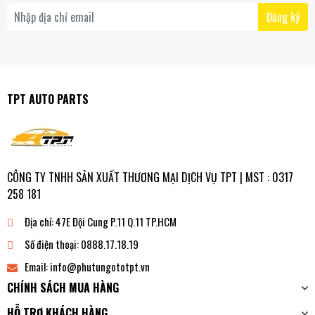
Đăng ký
TPT AUTO PARTS
CÔNG TY TNHH SẢN XUẤT THƯƠNG MẠI DỊCH VỤ TPT | MST : 0317
258 181
Địa chỉ:
47E Đội Cung P.11 Q.11 TP.HCM
Số điện thoại:
0888.17.18.19
Email:
info@phutungototpt.vn
CHÍNH SÁCH MUA HÀNG
HỖ TRỢ KHÁCH HÀNG