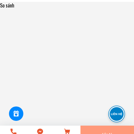
So sánh
42BWD11 - Bạc Đạn / Bi Bánh TRƯỚC Mazda 626 02-
[42x80x45] NSK - Japan
0₫
undefined
Tiến Hành Thanh Toán