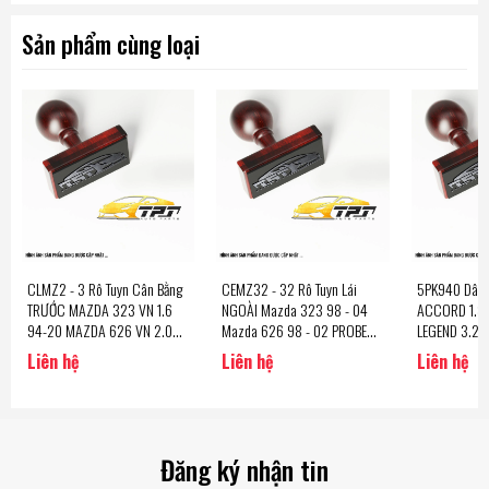
Sản phẩm cùng loại
CLMZ2 - 3 Rô Tuyn Cân Bằng
CEMZ32 - 32 Rô Tuyn Lái
5PK940 Dây 
TRƯỚC MAZDA 323 VN 1.6
NGOÀI Mazda 323 98 - 04
ACCORD 1.8 
94-20 MAZDA 626 VN 2.0
Mazda 626 98 - 02 PROBE
LEGEND 3.2 
91-03
93 - 98 [CE0456 - CE0455]
Mazda 626 2
Liên hệ
Liên hệ
Liên hệ
CTR - Korea
Mitsubishi G
96-10 (MD3
GATES
Đăng ký nhận tin