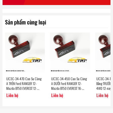
Sản phẩm cùng loại
UC3C-34-470 Cao Su Càng
UC3C-34-450 Cao Su Càng
UC3C-34-156 Cao Su 
A TRÊN Ford RANGER 12-
A DƯỚI Ford RANGER 12-
Bằng TRƯỚC 
Mazda BT50 EVEREST 12-
Mazda BT50 EVEREST 16-
4WD 12-nay/
(UC3C34470) Hàng Nisto -
(UC3C34450) Hàng Nisto -
4WD 12-nay N
Liên hệ
Liên hệ
Liên hệ
Thailand
Thailand