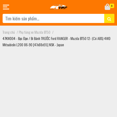
0
Trang chủ
/
Phụ tùng xe Mazda BT50
/
47KWD04 - Bạc Đạn / Bi Bánh TRƯỚC Ford RANGER - Mazda BT50 12- (Có ABS) 4WD
Mitsubishi L200 86-90 [47x88x55] NSK - Japan