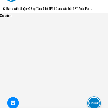
© Bản quyền thuộc về
Phụ Tùng ô tô TPT
| Cung cấp bởi
TPT Auto Parts
So sánh
47KWD04 - Bạc Đạn / Bi Bánh TRƯỚC Ford RANGER -
Mazda BT50 12- (Có ABS) 4WD Mitsubishi L200 86-90
[47x88x55] NSK - Japan
0₫
undefined