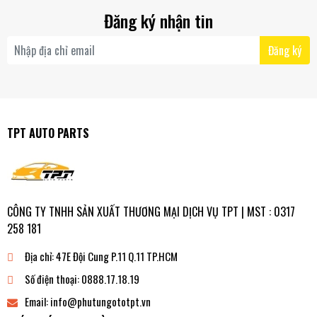
Đăng ký nhận tin
Đăng ký
TPT AUTO PARTS
CÔNG TY TNHH SẢN XUẤT THƯƠNG MẠI DỊCH VỤ TPT | MST : 0317
258 181
Địa chỉ:
47E Đội Cung P.11 Q.11 TP.HCM
Số điện thoại:
0888.17.18.19
Email:
info@phutungototpt.vn