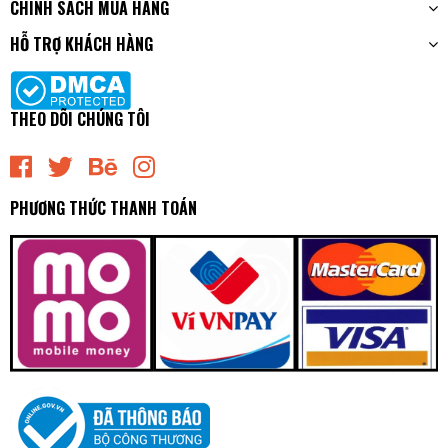
CHÍNH SÁCH MUA HÀNG
HỖ TRỢ KHÁCH HÀNG
THEO DÕI CHÚNG TÔI
PHƯƠNG THỨC THANH TOÁN