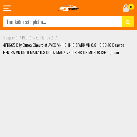
0
Trang chủ
/
Phụ tùng xe Honda Z
/
4PK665 Dây Curoa Chevrolet AVEO VN 1.5 11-13 SPARK VN 0.8 1.0 08-16 Deawoo
GENTRA VN 05-11 MATIZ 0.8 00-07 MATIZ VN 0.8 98-08 MITSUBOSHI - Japan