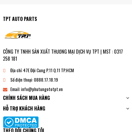
TPT AUTO PARTS
CÔNG TY TNHH SẢN XUẤT THƯƠNG MẠI DỊCH VỤ TPT | MST : 0317
258 181
Địa chỉ:
47E Đội Cung P.11 Q.11 TP.HCM
Số điện thoại:
0888.17.18.19
Email:
info@phutungototpt.vn
CHÍNH SÁCH MUA HÀNG
HỖ TRỢ KHÁCH HÀNG
THEO DÕI CHÚNG TÔI