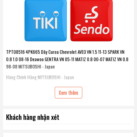
TPT08516 4PK665 Dây Curoa Chevrolet AVEO VN 1.5 11-13 SPARK VN
0.8 1.0 08-16 Deawoo GENTRA VN 05-11 MATIZ 0.8 00-07 MATIZ VN 0.8
98-08 MITSUBOSHI - Japan
Hàng Chính Hãng MITSUBOSHI - Japan
Loại xe sử dụng :
Xem thêm
Chevrolet AVEO VN 1.5 11-13 / Spark 0.8 - 1.0 08-16
Daewoo
GENTRA VN 05-11 / MATIZ 0.8 98-08
Khách hàng nhận xét
Chiều dài dây : 665 mm