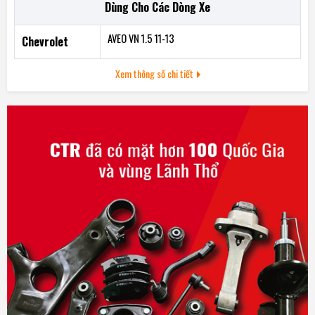
Dùng Cho Các Dòng Xe
2- Tỷ lệ truyền động cao
3- Bề mặt chống dầu
AVEO VN 1.5 11-13
Chevrolet
4- Vận hành tốt ở môi trường nhiệt độ khắc nghiệt trong khoan
Xem thông số chi tiết
truyền động
5- Độ co giãn khi vận hành giúp dây có độ rung tự do và không
phát ra dị âm