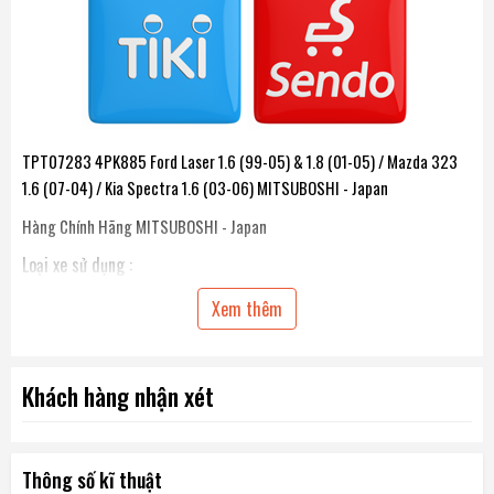
TPT07283 4PK885 Ford Laser 1.6 (99-05) & 1.8 (01-05) / Mazda 323
1.6 (07-04) / Kia Spectra 1.6 (03-06) MITSUBOSHI - Japan
Hàng Chính Hãng MITSUBOSHI - Japan
Loại xe sử dụng :
Ford Laser 1.6 (99-05)
Xem thêm
Ford Laser 1.8 (01-05)
Mazda 323 1.6 (07-04)
Khách hàng nhận xét
Kia Spectra 1.6 (03-06)
Thông số kĩ thuật