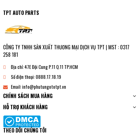
KẾT PHÍA DƯỚI
TPT AUTO PARTS
CÔNG TY TNHH SẢN XUẤT THƯƠNG MẠI DỊCH VỤ TPT | MST : 0317
258 181
Địa chỉ:
47E Đội Cung P.11 Q.11 TP.HCM
Số điện thoại:
0888.17.18.19
Email:
info@phutungototpt.vn
CHÍNH SÁCH MUA HÀNG
HỖ TRỢ KHÁCH HÀNG
THEO DÕI CHÚNG TÔI