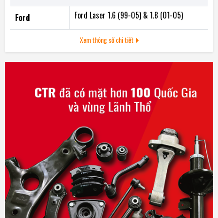
cao và trong môi trường khắc nghiệt
Ford Laser 1.6 (99-05) & 1.8 (01-05)
Ford
2- Tỷ lệ truyền động cao
3- Bề mặt chống dầu
Xem thông số chi tiết
4- Vận hành tốt ở môi trường nhiệt độ khắc nghiệt trong khoan
truyền động
5- Độ co giãn khi vận hành giúp dây có độ rung tự do và không
phát ra dị âm