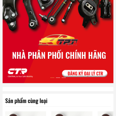
Phụ tùng ô tô TPT . Nhà cung cấp phụ tùng ô tô thương mại tại
Thành phố hồ Chí Minh.
Chúng tôi chuyên cung cấp các dòng dây curoa, dây đai răng,
dây curoa tổng , dây curoa máy phát … dành cho các dòng xe ô tô trên
thị trường Việt Nam.
Sản phẩm được chúng tôi cung cấp mang thương hiệu
MITSUBOSHI. Được sản xuất trên dây chuyền , công nghệ hiện đại.
Nhà máy của MITSUBOSHI được đặt tại các Quốc Gia có nền
công nghệ kỹ thuật phát triển mạnh mẽ như Nhật Bản , Thái Lan. Tất cả
các sản phẩm đưa ra thị trường được kiểm tra kỹ lưỡng qua nhiều công
đoạn khác nhau.
Sản phẩm cùng loại
Phụ tùng ô tô TPT rất tự hào được mang đến cho quý khách
hàng các dòng sản phẩm dây đai của MITSUBOSHI . Chúng tôi phân phối
trực tiếp, không qua trung gian nên tiết kiệm được tối đa chi phí vận