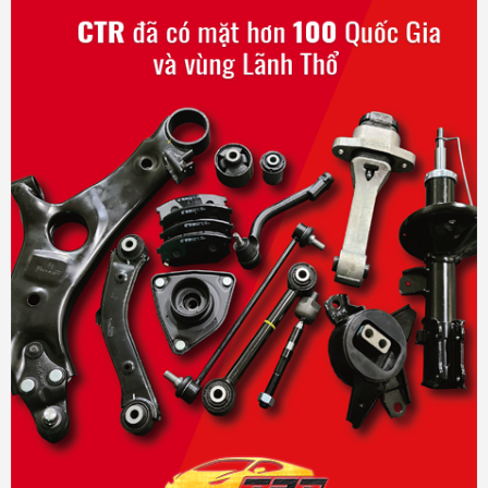
5- Độ co giãn khi vận hành giúp dây có độ rung tự do và không
phát ra dị âm
Phụ tùng ô tô TPT . Nhà cung cấp phụ tùng ô tô thương mại tại
Thành phố hồ Chí Minh.