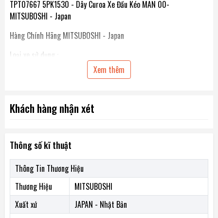
TPT07667 5PK1530 - Dây Curoa Xe Đầu Kéo MAN 00-
MITSUBOSHI - Japan
Hàng Chính Hãng MITSUBOSHI - Japan
Loại xe sử dụng :
Xem thêm
Xe Đầu Kéo MAN 00-
Khách hàng nhận xét
Chiều dài dây : 1530 mm
Số rãnh: 5
Thông số kĩ thuật
Thông Tin Thương Hiệu
Mã Phụ Tùng
Thương Hiệu
MITSUBOSHI
TPT07667
Xuất xứ
JAPAN - Nhật Bản
Mitsuboshi :5PK1530