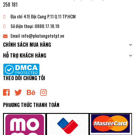
258 181
Địa chỉ:
47E Đội Cung P.11 Q.11 TP.HCM
Số điện thoại:
0888.17.18.19
Email:
info@phutungototpt.vn
CHÍNH SÁCH MUA HÀNG
HỖ TRỢ KHÁCH HÀNG
THEO DÕI CHÚNG TÔI
PHƯƠNG THỨC THANH TOÁN