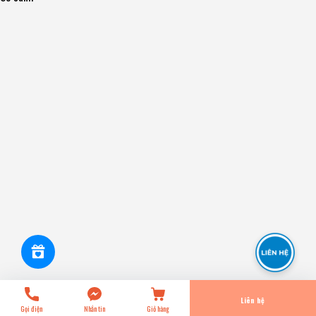
6PK2160 Dây Curoa 6PK MITSUBOSHI - Japan
0₫
undefined
Tiến Hành Thanh Toán
Liên hệ
Gọi điện
Nhắn tin
Giỏ hàng