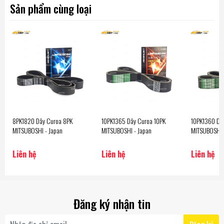
Sản phẩm cùng loại
8PK1820 Dây Curoa 8PK
10PK1365 Dây Curoa 10PK
10PK1360 Dâ
MITSUBOSHI - Japan
MITSUBOSHI - Japan
MITSUBOSHI 
Liên hệ
Liên hệ
Liên hệ
Đăng ký nhận tin