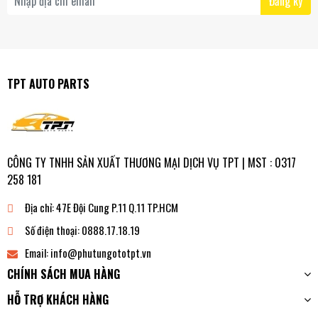
Đăng ký
TPT AUTO PARTS
CÔNG TY TNHH SẢN XUẤT THƯƠNG MẠI DỊCH VỤ TPT | MST : 0317
258 181
Địa chỉ:
47E Đội Cung P.11 Q.11 TP.HCM
Số điện thoại:
0888.17.18.19
Email:
info@phutungototpt.vn
CHÍNH SÁCH MUA HÀNG
HỖ TRỢ KHÁCH HÀNG