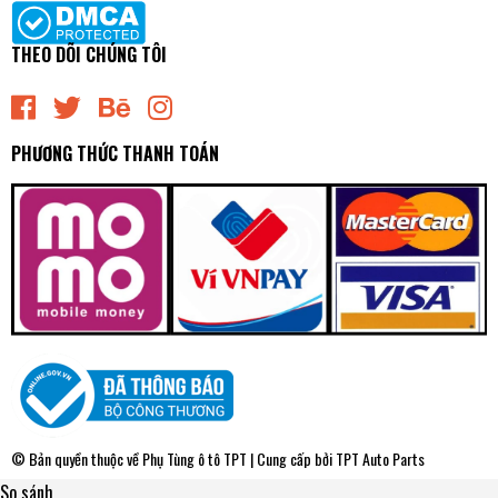
THEO DÕI CHÚNG TÔI
PHƯƠNG THỨC THANH TOÁN
© Bản quyền thuộc về
Phụ Tùng ô tô TPT
| Cung cấp bởi
TPT Auto Parts
So sánh