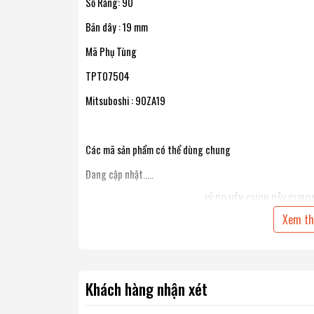
Số Răng: 90
Bản dây : 19 mm
Mã Phụ Tùng
TPT07504
Mitsuboshi : 90ZA19
Các mã sản phẩm có thể dùng chung
Đang cập nhật.....
LÝ DO NÊN CHỌN DÂY CURO
Xem t
MITSUBOSHI SẢN XUẤT DÂY CUROA CHÍNH H
1 - Dây Curoa MITSUBOSHI được cấu tạo bởi hợp ch
siêu bền, giúp dây cải thiện được tối đa tình trạng dây bị 
môi trường khắc nghiệt
Khách hàng nhận xét
2- Tỷ lệ truyền động cao