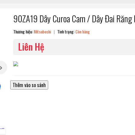
90ZA19 Dây Curoa Cam / Dây Đai Răng D
Thương hiệu:
Mitsuboshi
|
Tình trạng:
Còn hàng
Liên Hệ