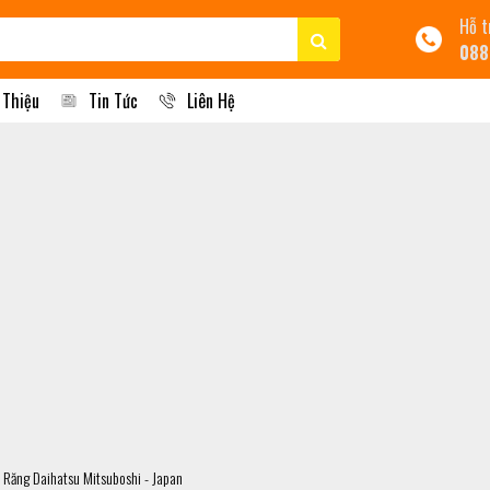
Hỗ t
088
 Thiệu
Tin Tức
Liên Hệ
Răng Daihatsu Mitsuboshi - Japan