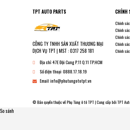
TPT AUTO PARTS
CHÍNH 
Chính sác
Chính sác
Chính sác
CÔNG TY TNHH SẢN XUẤT THƯƠNG MẠI
Chính sác
DỊCH VỤ TPT | MST : 0317 258 181
Chính sác
Địa chỉ:
47E Đội Cung P.11 Q.11 TP.HCM
Số điện thoại:
0888.17.18.19
Email:
info@phutungototpt.vn
© Bản quyền thuộc về
Phụ Tùng ô tô TPT
| Cung cấp bởi
TPT Aut
So sánh