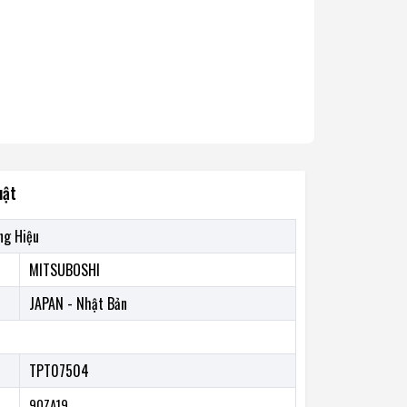
uật
ng Hiệu
MITSUBOSHI
JAPAN - Nhật Bản
TPT07504
90ZA19