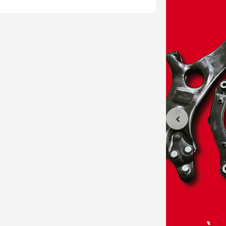
t trong khoan truyền động
 do và không phát ra dị âm