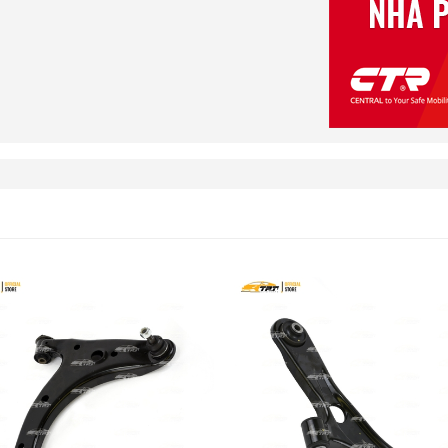
hương mại tại Thành phố hồ Chí Minh.
ai răng, dây curoa tổng , dây curoa máy phát …
MITSUBOSHI. Được sản xuất trên dây chuyền ,
ia có nền công nghệ kỹ thuật phát triển mạnh mẽ
rường được kiểm tra kỹ lưỡng qua nhiều công đoạn khác
 quý khách hàng các dòng sản phẩm dây đai của
ng gian nên tiết kiệm được tối đa chi phí vận hành
mang tính cạnh tranh rất cao trên thị trường hiện