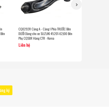
ên
CQ0292R Càng A - Càng I Phía TRƯỚC Bên
CQ0091 Càng A - 
 Bên
DƯỚI Dùng cho xe SUZUKI 45201-62J00 Bên
cho xe SUZUKI Bên
Phụ CQS8R Hàng CTR - Korea
Korea
Liên hệ
Liên hệ
ăng ký