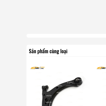
Phụ tùng ô tô TPT . Nhà cung cấp phụ tùng ô tô t
Chúng tôi chuyên cung cấp các dòng dây curoa, dây đ
dành cho các dòng xe ô tô trên thị trường Việt Nam.
Sản phẩm cùng loại
Sản phẩm được chúng tôi cung cấp mang thương hiệu 
công nghệ hiện đại.
Nhà máy của MITSUBOSHI được đặt tại các Quốc G
như Nhật Bản , Thái Lan. Tất cả các sản phẩm đưa ra thị t
nhau.
Phụ tùng ô tô TPT rất tự hào được mang đến cho
MITSUBOSHI . Chúng tôi phân phối trực tiếp, không qua tru
nhằm mang lại cho quý khách hàng một mức giá ổn định và 
nay.