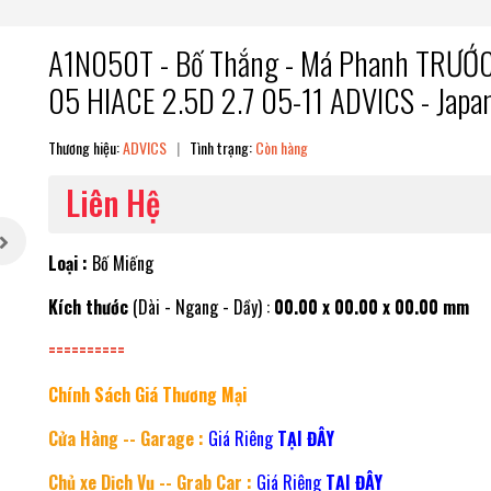
A1N050T - Bố Thắng - Má Phanh TRƯỚC
05 HIACE 2.5D 2.7 05-11 ADVICS - Japa
Thương hiệu:
ADVICS
|
Tình trạng:
Còn hàng
Liên Hệ
Loại :
Bố Miếng
Kích thước
(Dài - Ngang - Dầy) :
00.00 x 00.00 x 00.00 mm
==========
Chính Sách Giá Thương Mại
Cửa Hàng -- Garage :
Giá Riêng
TẠI ĐÂY
Chủ xe Dịch Vụ -- Grab Car :
Giá Riêng
TẠI ĐÂY