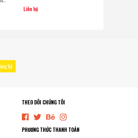
us
) Hàng
Liên hệ
Liên hệ
ăng ký
THEO DÕI CHÚNG TÔI
PHƯƠNG THỨC THANH TOÁN