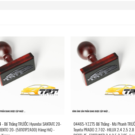
 - Bố Thắng TRƯỚC Hyundai SANTAFE 20-
04465-YZZT5 Bố Thắng - Má Phanh TRƯ
RENTO 20- (58101P2A00) Hàng HiQ -
Toyota PRADO 2.7 02- HILUX 2.4 2.5 2.8