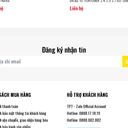
n Korea
DIESEL 15- FORTUNER 2.4 2.5 2.7 05- Lex
GX460 09- GX470 02-09 (04465-YZZT5
hệ
Liên hệ
Hãng Toyota
Đăng ký nhận tin
Đ
SÁCH MUA HÀNG
HỖ TRỢ KHÁCH HÀNG
h thanh toán
TPT - Zalo Official Account
h bảo mật thông tin khách hàng
Hotline: 0888.17.18.19
h vận chuyển, giao nhận hàng hóa
Hotline: 0888.002.882
h bảo hành sản phẩm