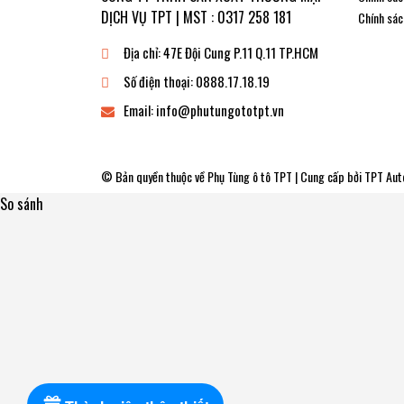
DỊCH VỤ TPT | MST : 0317 258 181
Chính sác
Địa chỉ:
47E Đội Cung P.11 Q.11 TP.HCM
Số điện thoại:
0888.17.18.19
Email:
info@phutungototpt.vn
© Bản quyền thuộc về
Phụ Tùng ô tô TPT
| Cung cấp bởi
TPT Aut
So sánh