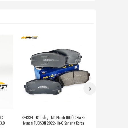
ỚC
SP4334 - Bố Thắng - Má Phanh TRƯỚC Kia K5
SP4425 - Bố Thắn
 3.0
Hyundai TUCSON 2022- Hi-Q Sansing Korea
XL7 Hàng Hi-Q San