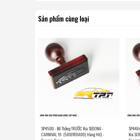
Sản phẩm cùng loại
SP4500 - Bố Thắng TRƯỚC Kia SEDONA -
SP4464
CARNIVAL 19- (58101R0A00) Hàng HiQ -
Kia SO