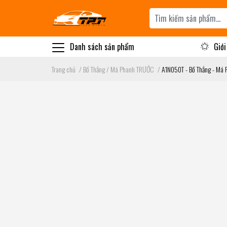
Danh sách sản phẩm
Giới
Trang chủ
/
Bố Thắng / Má Phanh TRƯỚC
/
A1N050T - Bố Thắng - Má 