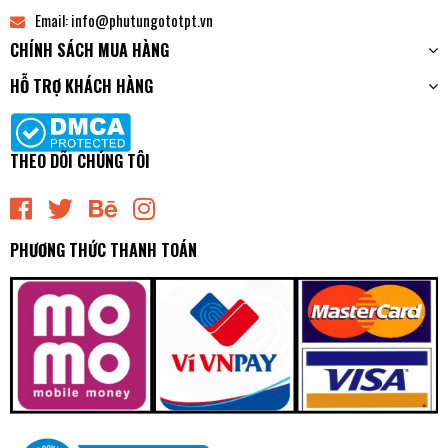
Email:
info@phutungototpt.vn
CHÍNH SÁCH MUA HÀNG
HỖ TRỢ KHÁCH HÀNG
THEO DÕI CHÚNG TÔI
PHƯƠNG THỨC THANH TOÁN
A1N096T - Bố Thắng - Má Phanh TRƯỚC Toyota ZACE GL