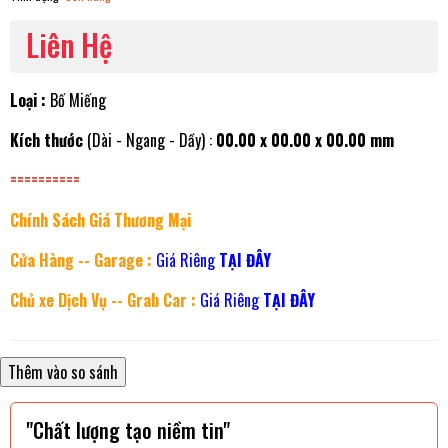
Liên Hệ
Loại :
Bố Miếng
Kích thước
(Dài - Ngang - Dầy) :
00.00 x 00.00 x 00.00 mm
==========
Chính Sách Giá Thương Mại
Cửa Hàng -- Garage :
Giá Riêng
TẠI ĐÂY
Chủ xe Dịch Vụ -- Grab Car :
Giá Riêng
TẠI ĐÂY
"Chất lượng tạo niềm tin"