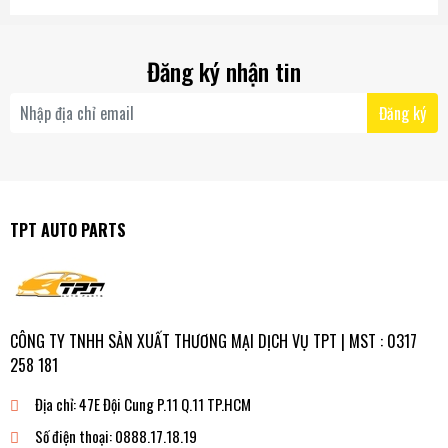
GX470 02-09
YZZT5) Hàng
Đăng ký nhận tin
Đăng ký
TPT AUTO PARTS
CÔNG TY TNHH SẢN XUẤT THƯƠNG MẠI DỊCH VỤ TPT | MST : 0317
258 181
Địa chỉ:
47E Đội Cung P.11 Q.11 TP.HCM
Số điện thoại:
0888.17.18.19