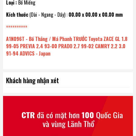
Loại :
Bố Miếng
Kích thước
(Dài - Ngang - Dầy) :
00.00 x 00.00 x 00.00 mm
==========
A1N096T - Bố Thắng / Má Phanh TRƯỚC Toyota ZACE GL 1.8
99-05 PREVIA 2.4 93-00 PRADO 2.7 99-02 CAMRY 2.2 3.0
91-94 ADVICS - Japan
Khách hàng nhận xét