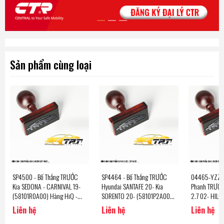
Sản phẩm cùng loại
SP4500 - Bố Thắng TRƯỚC
SP4464 - Bố Thắng TRƯỚC
04465-YZZT5
Kia SEDONA - CARNIVAL 19-
Hyundai SANTAFE 20- Kia
Phanh TRƯỚC
(58101R0A00) Hàng HiQ -
SORENTO 20- (58101P2A00)
2.7 02- HILU
Sangsin Korea
Hàng HiQ - Sangsin Korea
3.0 DIESEL 1
Liên hệ
Liên hệ
Liên hệ
2.5 2.7 05- 