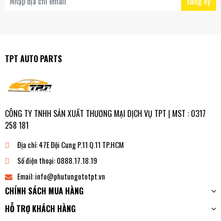
Đăng ký
TPT AUTO PARTS
CÔNG TY TNHH SẢN XUẤT THƯƠNG MẠI DỊCH VỤ TPT | MST : 0317
258 181
Địa chỉ:
47E Đội Cung P.11 Q.11 TP.HCM
Số điện thoại:
0888.17.18.19
Email:
info@phutungototpt.vn
CHÍNH SÁCH MUA HÀNG
HỖ TRỢ KHÁCH HÀNG