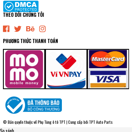
THEO DÕI CHÚNG TÔI
PHƯƠNG THỨC THANH TOÁN
© Bản quyền thuộc về
Phụ Tùng ô tô TPT
| Cung cấp bởi
TPT Auto Parts
So sánh