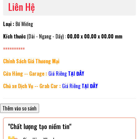
Liên Hệ
Loại :
Bố Miếng
Kích thước
(Dài - Ngang - Dầy) :
00.00 x 00.00 x 00.00 mm
==========
Chính Sách Giá Thương Mại
Cửa Hàng -- Garage :
Giá Riêng
TẠI ĐÂY
Chủ xe Dịch Vụ -- Grab Car :
Giá Riêng
TẠI ĐÂY
"Chất lượng tạo niềm tin"