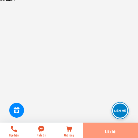
A1N185V - Bố Thắng - Má Phanh TRƯỚC Toyota ALTIS VN
1.6 1.8 2.0 08- Toyota RAV4 2.4 2.5 05-12 ADVICS - Japan
0₫
undefined
Tiến Hành Thanh Toán
Liên hệ
Gọi điện
Nhắn tin
Giỏ hàng