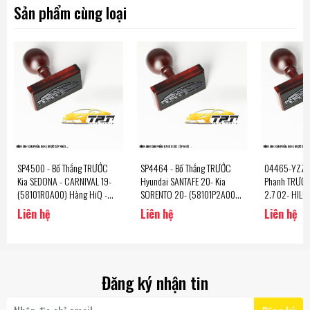
Sản phẩm cùng loại
SP4500 - Bố Thắng TRƯỚC
SP4464 - Bố Thắng TRƯỚC
04465-YZZT5
Kia SEDONA - CARNIVAL 19-
Hyundai SANTAFE 20- Kia
Phanh TRƯỚC
(58101R0A00) Hàng HiQ -
SORENTO 20- (58101P2A00)
2.7 02- HILU
Sangsin Korea
Hàng HiQ - Sangsin Korea
3.0 DIESEL 1
Liên hệ
Liên hệ
Liên hệ
2.5 2.7 05- 
GX470 02-09
YZZT5) Hàng
Đăng ký nhận tin