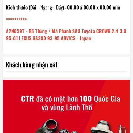
Kích thước
(Dài - Ngang - Dầy) :
00.00 x 00.00 x 00.00 mm
==========
A2N059T - Bố Thắng / Má Phanh SAU Toyota CROWN 2.4 3.0
95-01 LEXUS GS300 93-95 ADVICS - Japan
Khách hàng nhận xét