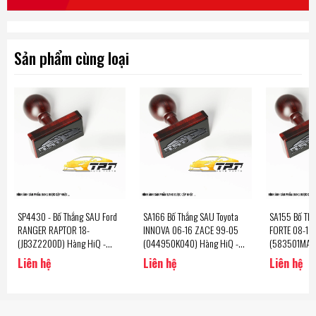
Sản phẩm cùng loại
SP4430 - Bố Thắng SAU Ford
SA166 Bố Thắng SAU Toyota
SA155 Bố Thắ
RANGER RAPTOR 18-
INNOVA 06-16 ZACE 99-05
FORTE 08-13
(JB3Z2200D) Hàng HiQ -
(044950K040) Hàng HiQ -
(583501MA0
Sangsin Korea
Sangsin Korea
Sangsin - Kor
Liên hệ
Liên hệ
Liên hệ