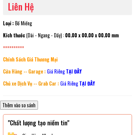
Liên Hệ
Loại :
Bố Miếng
Kích thước
(Dài - Ngang - Dầy) :
00.00 x 00.00 x 00.00 mm
==========
Chính Sách Giá Thương Mại
Cửa Hàng -- Garage :
Giá Riêng
TẠI ĐÂY
Chủ xe Dịch Vụ -- Grab Car :
Giá Riêng
TẠI ĐÂY
"Chất lượng tạo niềm tin"