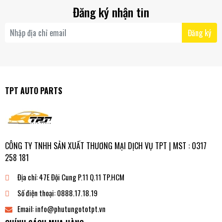
Đăng ký nhận tin
Đăng ký
TPT AUTO PARTS
CÔNG TY TNHH SẢN XUẤT THƯƠNG MẠI DỊCH VỤ TPT | MST : 0317
258 181
Địa chỉ:
47E Đội Cung P.11 Q.11 TP.HCM
Số điện thoại:
0888.17.18.19
Email:
info@phutungototpt.vn