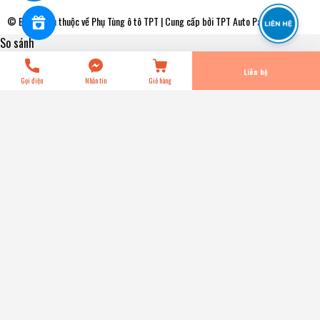
undefined
© Bản quyền thuộc về
Phụ Tùng ô tô TPT
| Cung cấp bởi
TPT Auto Parts
So sánh
Tiến Hành Thanh Toán
Liên hệ
Gọi điện
Nhắn tin
Giỏ hàng
A2N059T - Bố Thắng - Má Phanh SAU Toyota CROWN 2.4
3.0 95-01 LEXUS GS300 93-95 ADVICS - Japan
0₫
Title:
Title