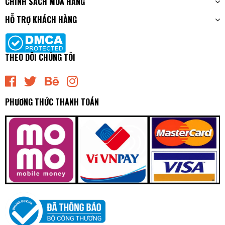
CHÍNH SÁCH MUA HÀNG
HỖ TRỢ KHÁCH HÀNG
THEO DÕI CHÚNG TÔI
PHƯƠNG THỨC THANH TOÁN
A2N059T - Bố Thắng - Má Phanh SAU Toyota CROWN 2.4
3.0 95-01 LEXUS GS300 93-95 ADVICS - Japan
0₫