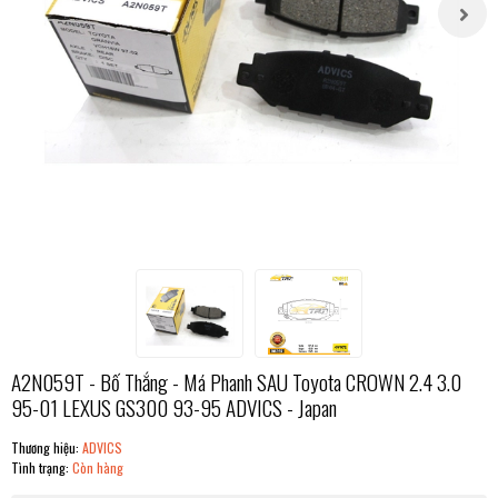
A2N059T - Bố Thắng - Má Phanh SAU Toyota CROWN 2.4 3.0
95-01 LEXUS GS300 93-95 ADVICS - Japan
Thương hiệu:
ADVICS
Tình trạng:
Còn hàng