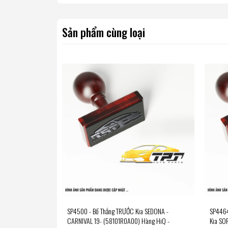
Sản phẩm cùng loại
SP4500 - Bố Thắng TRƯỚC Kia SEDONA -
SP4464
CARNIVAL 19- (58101R0A00) Hàng HiQ -
Kia SO