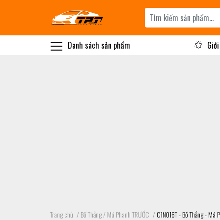
Danh sách sản phẩm
Giới
Trang chủ
/
Bố Thắng / Má Phanh TRƯỚC
/
C1N016T - Bố Thắng - Má 