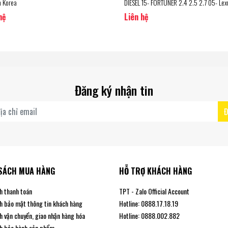
n Korea
DIESEL 15- FORTUNER 2.4 2.5 2.7 05- Lex
GX460 09- GX470 02-09 (04465-YZZT5
hệ
Liên hệ
Hãng Toyota
Đăng ký nhận tin
Đ
SÁCH MUA HÀNG
HỖ TRỢ KHÁCH HÀNG
h thanh toán
TPT - Zalo Official Account
h bảo mật thông tin khách hàng
Hotline: 0888.17.18.19
h vận chuyển, giao nhận hàng hóa
Hotline: 0888.002.882
h bảo hành sản phẩm