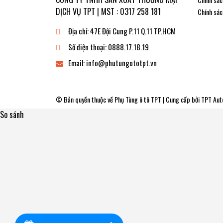
DỊCH VỤ TPT | MST : 0317 258 181
Chính sác
Địa chỉ:
47E Đội Cung P.11 Q.11 TP.HCM
Số điện thoại:
0888.17.18.19
Email:
info@phutungototpt.vn
© Bản quyền thuộc về
Phụ Tùng ô tô TPT
| Cung cấp bởi
TPT Aut
So sánh