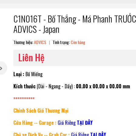
C1N016T - Bố Thắng - Má Phanh TRƯỚC 
ADVICS - Japan
Thương hiệu:
ADVICS
|
Tình trạng:
Còn hàng
Liên Hệ
Loại :
Bố Miếng
Kích thước
(Dài - Ngang - Dầy) :
00.00 x 00.00 x 00.00 mm
==========
Chính Sách Giá Thương Mại
Cửa Hàng -- Garage :
Giá Riêng
TẠI ĐÂY
Chủ xe Dịch Vụ -- Grab Car :
Giá Riêng
TẠI ĐÂY