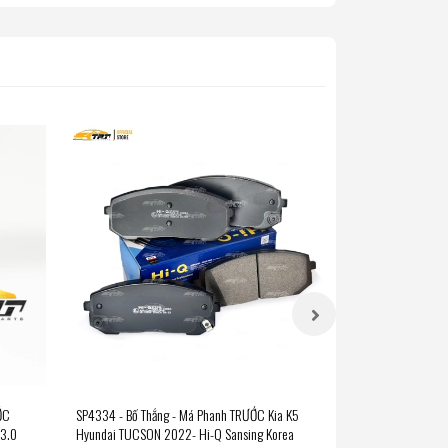
ỚC
SP4334 - Bố Thắng - Má Phanh TRƯỚC Kia K5
SP4425 - Bố Thắn
 3.0
Hyundai TUCSON 2022- Hi-Q Sansing Korea
XL7 Hàng Hi-Q San