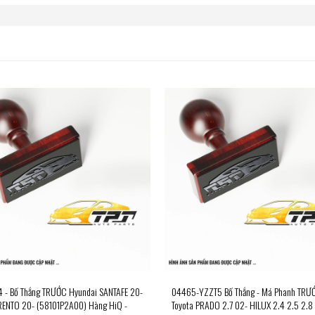
 - Bố Thắng TRƯỚC Hyundai SANTAFE 20-
04465-YZZT5 Bố Thắng - Má Phanh TRƯ
RENTO 20- (58101P2A00) Hàng HiQ -
Toyota PRADO 2.7 02- HILUX 2.4 2.5 2.8