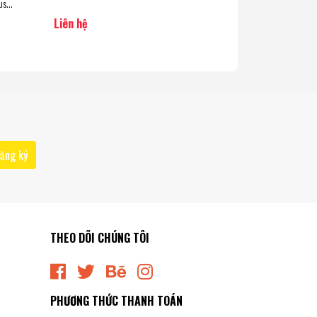
us
) Hàng
Liên hệ
Liên hệ
ăng ký
THEO DÕI CHÚNG TÔI
PHƯƠNG THỨC THANH TOÁN