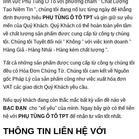
lĩnh vực
Phụ Tùng Ô Tô
với phương châm " Chất Lượng
Tạo Niềm Tin ", chúng tôi đang nổ lực từng ngày để khẳng
định thương hiệu
PHỤ TÙNG Ô TÔ TPT
và gìn giữ sự yêu
mến của Quý Khách. Quý Khách có thể hoàn toàn yên tâm
về chất lượng sản phẩm được cung cấp từ công ty chúng
tôi. Chúng tôi Tuyệt đối nói " Không " với việc kinh doanh "
Hàng Giả - Hàng Nhái - Hàng kém chất lượng ".
Tất cả những sản phẩm được cung cấp từ công ty chúng tôi
đều có Hóa Đơn Chứng Từ. Chúng tôi cam kết về Nguồn
gốc Pháp Lý của sản phẩm cũng như việc xuất hóa đơn
VAT các giao dịch Quý Khách yêu cầu.
Nếu quý khách đang còn thắc mắc bất kỳ vấn đề nào về
BẠC ĐẠN
cho "xế yêu" của mình. Ngay bây giờ có thể liên
hệ với
PHỤ TÙNG Ô TÔ TPT
để nhận tư vấn tốt nhất.
THÔNG TIN LIÊN HỆ VỚI