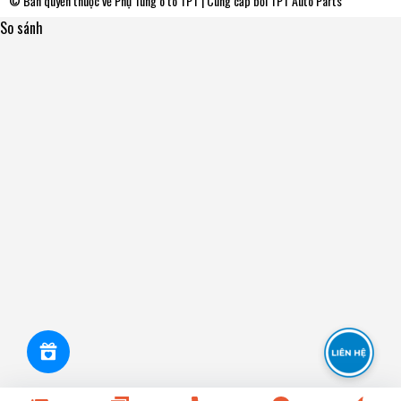
© Bản quyền thuộc về
Phụ Tùng ô tô TPT
| Cung cấp bởi
TPT Auto Parts
So sánh