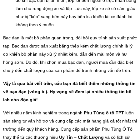
do khi bạc đạn bị ăn mòn, lớp lót bên ngoài ổ trục nhẵn bóng
làm cho rung động xe và lốp. Lúc này, lốp xe sẽ có cảm giác
như bị “kéo” sang bên này hay bên kia khiến lái xe đánh lái
không theo ý muốn.
Bạc đạn là một bộ phận quan trọng, đòi hỏi quy trình sản xuất phức
tạp. Bạc đạn được sản xuất bằng thép kém chất lượng chính là lý
do khiến bộ phận này xử lý nhiệt kém, dẫn đến mài mòn và hư
hỏng sớm. Do đó, khi chọn mua bạc đạn, người mua cần đặc biệt
chú ý đến chất lượng của sản phẩm để tránh những vấn đề trên.
Vậy là qua bài viết trên, các bạn đã biết thêm những thông tin
về
bạc đạn (vòng bi)
. Hy vọng sẽ đem lại nhiều thông tin bổ
ích cho độc giả!
Với nhiều năm kinh nghiệm trong ngành
Phụ Tùng ô tô TPT
luôn
sẵn sàng tư vấn hỗ trợ và cung cấp các mặt hàng giá cả tốt nhất thị
trường đến quý khách hàng. Cung cấp sản phẩm Phụ Tùng Ô Tô
thay thế từ các thương hiệu
Uy Tín – Chất Lượng
và có lịch sử