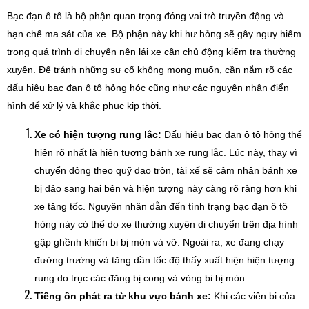
Bạc đạn ô tô là bộ phận quan trọng đóng vai trò truyền động và
hạn chế ma sát của xe. Bộ phận này khi hư hỏng sẽ gây nguy hiểm
trong quá trình di chuyển nên lái xe cần chủ động kiểm tra thường
xuyên. Để tránh những sự cố không mong muốn, cần nắm rõ các
dấu hiệu bạc đạn ô tô hỏng hóc cũng như các nguyên nhân điển
hình để xử lý và khắc phục kịp thời.
Xe có hiện tượng rung lắc:
Dấu hiệu bạc đạn ô tô hỏng thể
hiện rõ nhất là hiện tượng bánh xe rung lắc. Lúc này, thay vì
chuyển động theo quỹ đạo tròn, tài xế sẽ cảm nhận bánh xe
bị đảo sang hai bên và hiện tượng này càng rõ ràng hơn khi
xe tăng tốc. Nguyên nhân dẫn đến tình trạng bạc đạn ô tô
hỏng này có thể do xe thường xuyên di chuyển trên địa hình
gập ghềnh khiến bi bị mòn và vỡ. Ngoài ra, xe đang chạy
đường trường và tăng dần tốc độ thấy xuất hiện hiện tượng
rung do trục các đăng bị cong và vòng bi bị mòn.
Tiếng ồn phát ra từ khu vực bánh xe:
Khi các viên bi của