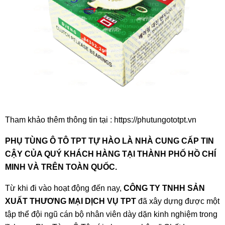
Tham khảo thêm thông tin tại :
https://phutungototpt.vn
PHỤ TÙNG Ô TÔ TPT
TỰ HÀO LÀ NHÀ CUNG CẤP TIN
CẬY CỦA QUÝ KHÁCH HÀNG TẠI THÀNH PHỐ HỒ CHÍ
MINH VÀ TRÊN TOÀN QUỐC.
Từ khi đi vào hoạt động đến nay,
CÔNG TY TNHH SẢN
XUẤT THƯƠNG MẠI DỊCH VỤ TPT
đã xây dựng được một
tập thể đội ngũ cán bộ nhân viên dày dặn kinh nghiệm trong