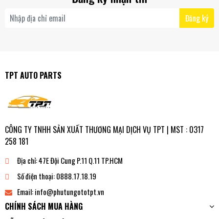
Đăng ký
TPT AUTO PARTS
CÔNG TY TNHH SẢN XUẤT THƯƠNG MẠI DỊCH VỤ TPT | MST : 0317
258 181
Địa chỉ:
47E Đội Cung P.11 Q.11 TP.HCM
Số điện thoại:
0888.17.18.19
Email:
info@phutungototpt.vn
CHÍNH SÁCH MUA HÀNG