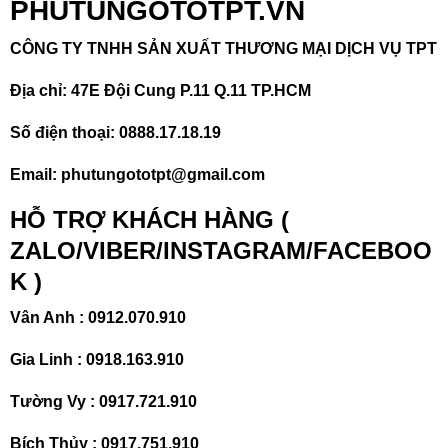
PHUTUNGOTOTPT.VN
CÔNG TY TNHH SẢN XUẤT THƯƠNG MẠI DỊCH VỤ TPT
Địa chỉ: 47E Đội Cung P.11 Q.11 TP.HCM
Số điện thoại:
0888.17.18.19
Email: phutungototpt@gmail.com
HỖ TRỢ KHÁCH HÀNG (
ZALO/VIBER/INSTAGRAM/FACEBOO
K )
Vân Anh :
0912.070.910
Gia Linh :
0918.163.910
Tường Vy :
0917.721.910
Bích Thủy :
0917.751.910