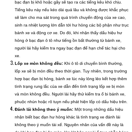
bạc đạn bị khô hoặc gãy sẽ tạo ra các tiếng kêu khó chịu.
Tiếng kêu này nếu kéo dài quá lâu và không được khắc phục
sẽ làm cho ma sát trong quá trình chuyển động của xe cao,
sinh ra nhiệt lượng lớn dẫn tới hư hỏng các bộ phận như trục
bánh xe và động cơ xe. Do đó, khi nhận thấy dấu hiệu hư
hỏng ở bạc đạn ô tô như tiếng ồn bất thường từ bánh xe,
người lái hãy kiểm tra ngay bạc đạn để hạn chế tác hại cho
xe.
Lốp xe mòn không đều:
Khi ô tô di chuyển bình thường,
lốp xe sẽ bị mòn đều theo thời gian. Tuy nhiên, trong trường
hợp bạc đạn bị hỏng, bánh xe lúc này lỏng lẻo kết hợp thêm
tình trạng rung lắc của xe dẫn đến tình trạng lốp xe bị mòn
và mòn không đều. Người lái hãy thử kiểm tra ổ bi bánh xe,
phuộc nhún hoặc rô tuyn nếu phát hiện lốp có dấu hiệu trên.
Đánh lái không theo ý muốn:
Một trong những dấu hiệu
nhận biết bạc đạn hư hỏng khác là tình trạng xe đánh lái
không theo ý muốn tài xế. Nguyên nhân của vấn đề này là