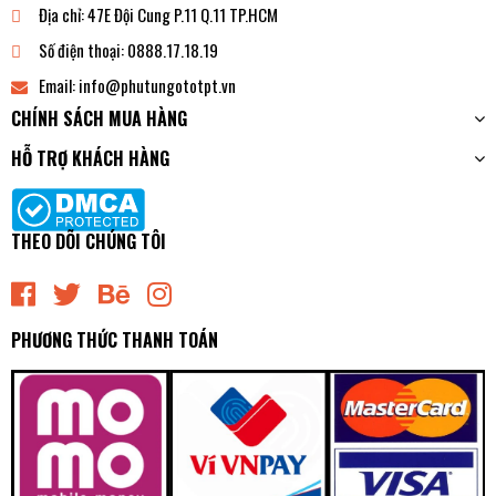
Địa chỉ:
47E Đội Cung P.11 Q.11 TP.HCM
Số điện thoại:
0888.17.18.19
Email:
info@phutungototpt.vn
CHÍNH SÁCH MUA HÀNG
HỖ TRỢ KHÁCH HÀNG
THEO DÕI CHÚNG TÔI
PHƯƠNG THỨC THANH TOÁN