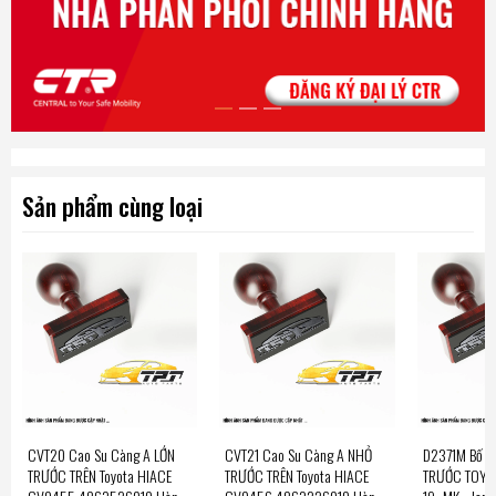
Sản phẩm cùng loại
CVT20 Cao Su Càng A LỚN
CVT21 Cao Su Càng A NHỎ
D2371M Bố Th
TRƯỚC TRÊN Toyota HIACE
TRƯỚC TRÊN Toyota HIACE
TRƯỚC TOY H