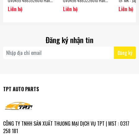
GV0455 4863526010 Hàng
GV0456 4863226010 Hàng
19- MK - Japa
CTR - Korea
CTR - Korea
Liên hệ
Liên hệ
Liên hệ
Đăng ký nhận tin
Đăng ký
TPT AUTO PARTS
CÔNG TY TNHH SẢN XUẤT THƯƠNG MẠI DỊCH VỤ TPT | MST : 0317
258 181