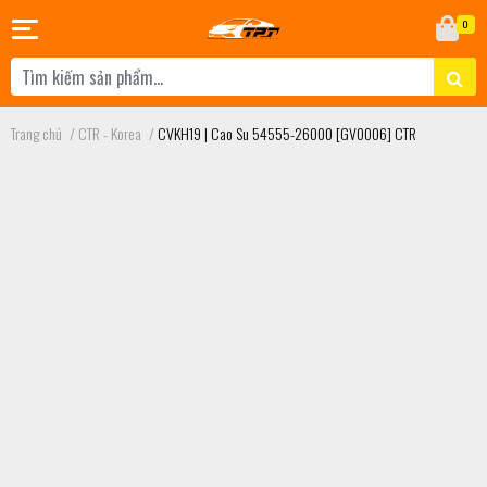
0
Trang chủ
/
CTR - Korea
/
CVKH19 | Cao Su 54555-26000 [GV0006] CTR