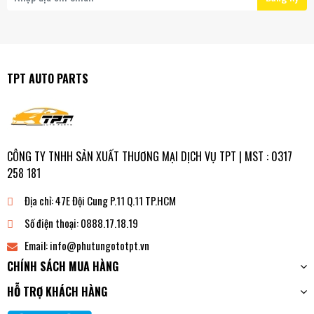
TPT AUTO PARTS
CÔNG TY TNHH SẢN XUẤT THƯƠNG MẠI DỊCH VỤ TPT | MST : 0317
258 181
Địa chỉ:
47E Đội Cung P.11 Q.11 TP.HCM
Số điện thoại:
0888.17.18.19
Email:
info@phutungototpt.vn
CHÍNH SÁCH MUA HÀNG
HỖ TRỢ KHÁCH HÀNG