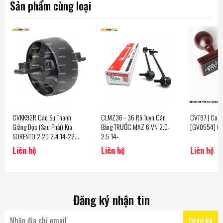
Sản phẩm cùng loại
CVKK92R Cao Su Thanh
CLMZ36 - 36 Rô Tuyn Cân
CVT97 | Cao
Giằng Dọc (Sau Phải) Kia
Bằng TRƯỚC MAZ 6 VN 2.0-
[GV0554] C
SORENTO 2.2D 2.4 14-22
2.5 14-
[13.0] CTR - Korea
Liên hệ
Liên hệ
Liên hệ
Đăng ký nhận tin
Đăng ký