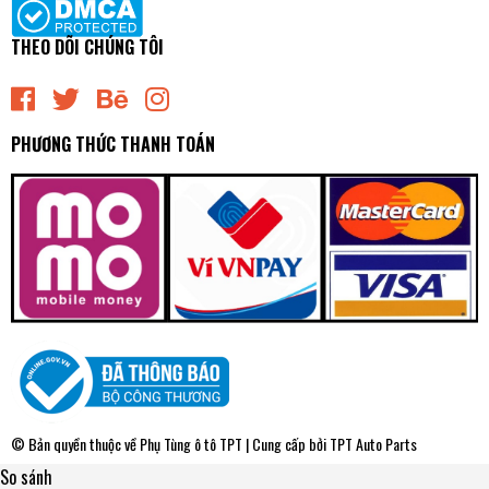
THEO DÕI CHÚNG TÔI
PHƯƠNG THỨC THANH TOÁN
© Bản quyền thuộc về
Phụ Tùng ô tô TPT
| Cung cấp bởi
TPT Auto Parts
So sánh