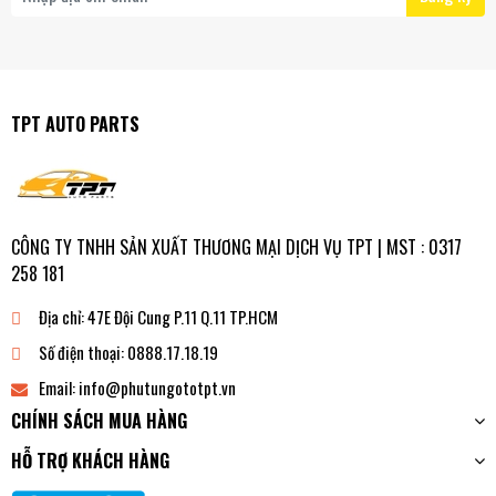
TPT AUTO PARTS
CÔNG TY TNHH SẢN XUẤT THƯƠNG MẠI DỊCH VỤ TPT | MST : 0317
258 181
Địa chỉ:
47E Đội Cung P.11 Q.11 TP.HCM
Số điện thoại:
0888.17.18.19
Email:
info@phutungototpt.vn
CHÍNH SÁCH MUA HÀNG
HỖ TRỢ KHÁCH HÀNG