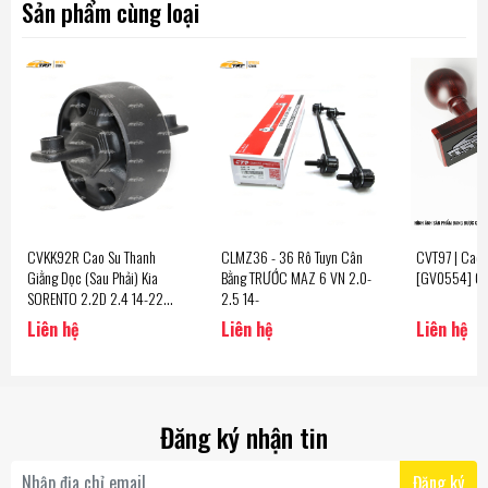
Sản phẩm cùng loại
CVKK92R Cao Su Thanh
CLMZ36 - 36 Rô Tuyn Cân
CVT97 | Cao
Giằng Dọc (Sau Phải) Kia
Bằng TRƯỚC MAZ 6 VN 2.0-
[GV0554] C
SORENTO 2.2D 2.4 14-22
2.5 14-
[13.0] CTR - Korea
Liên hệ
Liên hệ
Liên hệ
Đăng ký nhận tin
Đăng ký