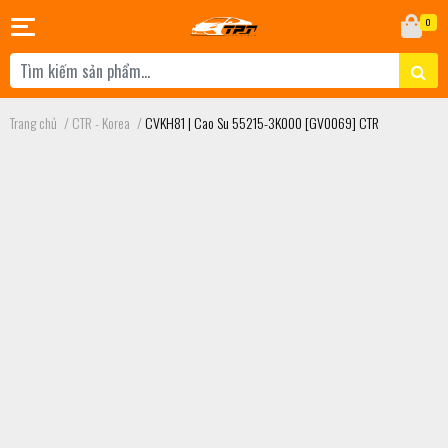
0
Trang chủ
/
CTR - Korea
/
CVKH81 | Cao Su 55215-3K000 [GV0069] CTR