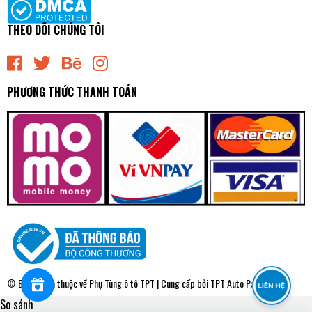
THEO DÕI CHÚNG TÔI
PHƯƠNG THỨC THANH TOÁN
CVKH81 | Cao Su 55215-3K000 [GV0069] CTR
0₫
undefined
© Bản quyền thuộc về
Phụ Tùng ô tô TPT
| Cung cấp bởi
TPT Auto Parts
So sánh