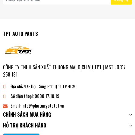
TPT AUTO PARTS
CÔNG TY TNHH SẢN XUẤT THƯƠNG MẠI DỊCH VỤ TPT | MST : 0317
258 181
Địa chỉ:
47E Đội Cung P.11 Q.11 TP.HCM
Số điện thoại:
0888.17.18.19
Email:
info@phutungototpt.vn
CHÍNH SÁCH MUA HÀNG
HỖ TRỢ KHÁCH HÀNG