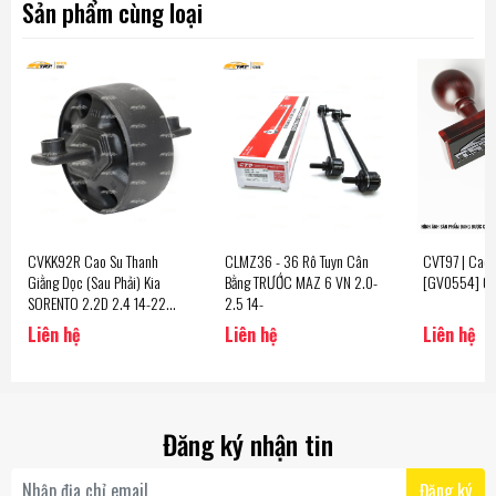
Sản phẩm cùng loại
CVKK92R Cao Su Thanh
CLMZ36 - 36 Rô Tuyn Cân
CVT97 | Cao
Giằng Dọc (Sau Phải) Kia
Bằng TRƯỚC MAZ 6 VN 2.0-
[GV0554] C
SORENTO 2.2D 2.4 14-22
2.5 14-
[13.0] CTR - Korea
Liên hệ
Liên hệ
Liên hệ
Đăng ký nhận tin
Đăng ký