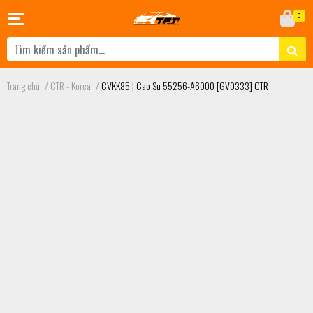
0
Trang chủ
/
CTR - Korea
/
CVKK85 | Cao Su 55256-A6000 [GV0333] CTR