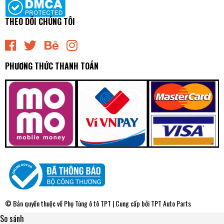
THEO DÕI CHÚNG TÔI
PHƯƠNG THỨC THANH TOÁN
© Bản quyền thuộc về
Phụ Tùng ô tô TPT
| Cung cấp bởi
TPT Auto Parts
So sánh