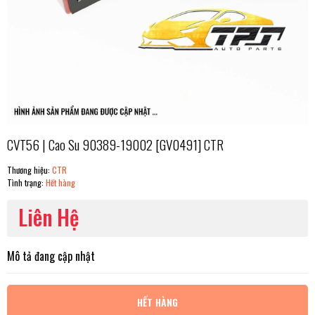
CVT56 | Cao Su 90389-19002 [GV0491] CTR
Thương hiệu:
CTR
Tình trạng:
Hết hàng
Liên Hệ
Mô tả đang cập nhật
HẾT HÀNG