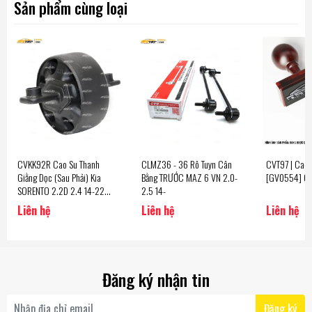
Sản phẩm cùng loại
CVKK92R Cao Su Thanh
CLMZ36 - 36 Rô Tuyn Cân
CVT97 | Cao
Giằng Dọc (Sau Phải) Kia
Bằng TRƯỚC MAZ 6 VN 2.0-
[GV0554] C
SORENTO 2.2D 2.4 14-22
2.5 14-
[13.0] CTR - Korea
Liên hệ
Liên hệ
Liên hệ
Đăng ký nhận tin
Đăng ký