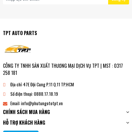
TPT AUTO PARTS
CÔNG TY TNHH SẢN XUẤT THƯƠNG MẠI DỊCH VỤ TPT | MST : 0317
258 181
Địa chỉ:
47E Đội Cung P.11 Q.11 TP.HCM
Số điện thoại:
0888.17.18.19
Email:
info@phutungototpt.vn
CHÍNH SÁCH MUA HÀNG
HỖ TRỢ KHÁCH HÀNG