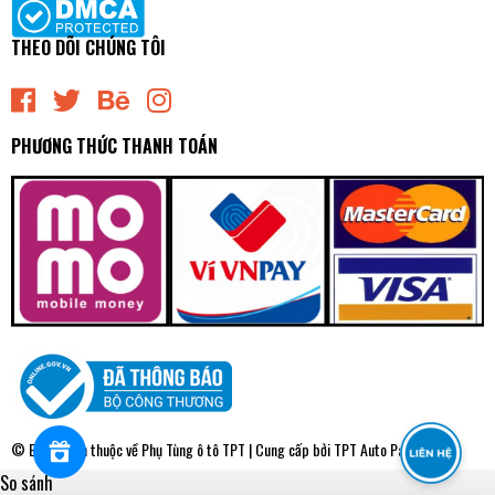
THEO DÕI CHÚNG TÔI
PHƯƠNG THỨC THANH TOÁN
CVT56 | Cao Su 90389-19002 [GV0491] CTR
0₫
undefined
© Bản quyền thuộc về
Phụ Tùng ô tô TPT
| Cung cấp bởi
TPT Auto Parts
So sánh