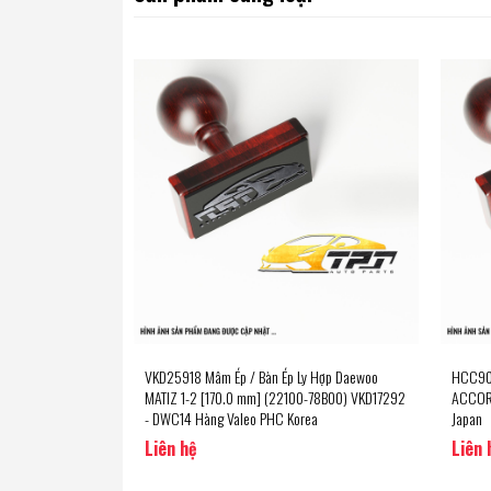
VKD25918 Mâm Ép / Bàn Ép Ly Hợp Daewoo
HCC908
MATIZ 1-2 [170.0 mm] (22100-78B00) VKD17292
ACCORD
- DWC14 Hàng Valeo PHC Korea
Japan
Liên hệ
Liên 