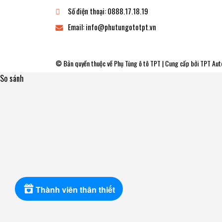
Số điện thoại:
0888.17.18.19
Email:
info@phutungototpt.vn
© Bản quyền thuộc về
Phụ Tùng ô tô TPT
| Cung cấp bởi
TPT Aut
So sánh
Thành viên thân thiết