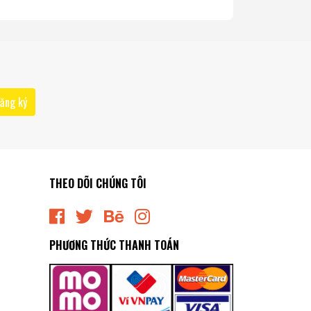
ăng ký
THEO DÕI CHÚNG TÔI
PHƯƠNG THỨC THANH TOÁN