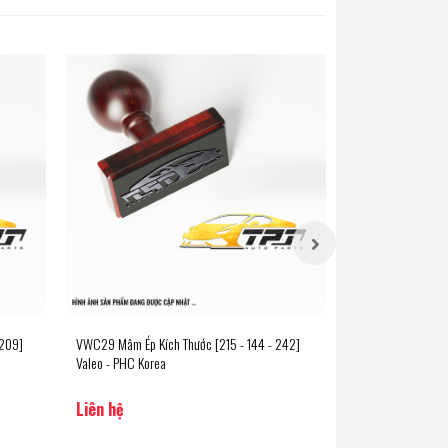
 209]
VWC29 Mâm Ép Kích Thước [215 - 144 - 242]
VWC41 Mâm Ép Kíc
Valeo - PHC Korea
Valeo - PHC Korea
Liên hệ
Liên hệ