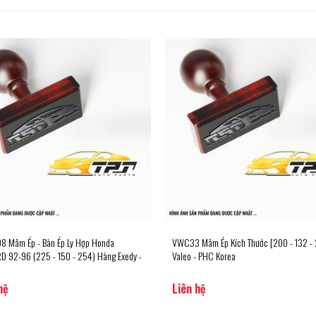
 Mâm Ép - Bàn Ép Ly Hợp Honda
VWC33 Mâm Ép Kích Thước [200 - 132 -
 92-96 (225 - 150 - 254) Hàng Exedy -
Valeo - PHC Korea
hệ
Liên hệ