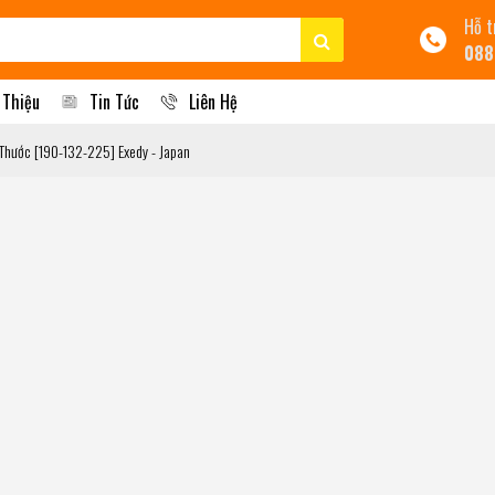
Hỗ t
088
 Thiệu
Tin Tức
Liên Hệ
Thước [190-132-225] Exedy - Japan