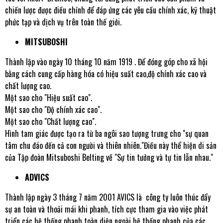
chiến lược được điều chỉnh để đáp ứng các yêu cầu chính xác, kỹ thuật
phức tạp và dịch vụ trên toàn thế giới.
MITSUBOSHI
Thành lập vào ngày 10 tháng 10 năm 1919 . Để đóng góp cho xã hội
bằng cách cung cấp hàng hóa có hiệu suất cao,độ chính xác cao và
chất lượng cao.
Một sao cho "Hiệu suất cao".
Một sao cho "Độ chính xác cao".
Một sao cho "Chất lượng cao".
Hình tam giác được tạo ra từ ba ngôi sao tượng trưng cho "sự quan
tâm chu đáo đến cả con người và thiên nhiên."Điều này thể hiện di sản
của Tập đoàn Mitsuboshi Belting về "Sự tin tưởng và tự tin lẫn nhau."
ADVICS
Thành lập ngày 3 tháng 7 năm 2001 AVICS là công ty luôn thúc đẩy
sự an toàn và thoải mái khi phanh, tích cực tham gia vào việc phát
triển các hệ thống phanh toàn diện ngoài hệ thống phanh của các