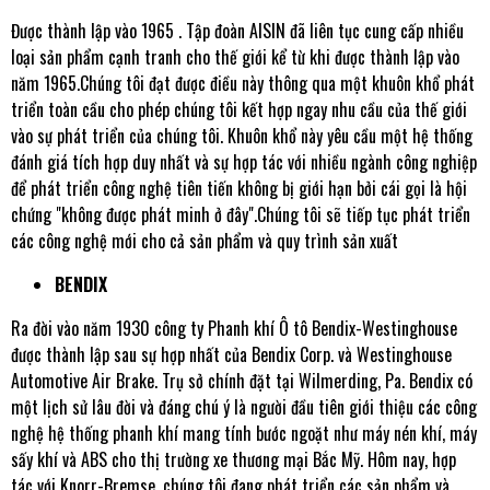
Được thành lập vào 1965 . Tập đoàn AISIN đã liên tục cung cấp nhiều
loại sản phẩm cạnh tranh cho thế giới kể từ khi được thành lập vào
năm 1965.Chúng tôi đạt được điều này thông qua một khuôn khổ phát
triển toàn cầu cho phép chúng tôi kết hợp ngay nhu cầu của thế giới
vào sự phát triển của chúng tôi. Khuôn khổ này yêu cầu một hệ thống
đánh giá tích hợp duy nhất và sự hợp tác với nhiều ngành công nghiệp
để phát triển công nghệ tiên tiến không bị giới hạn bởi cái gọi là hội
chứng "không được phát minh ở đây".Chúng tôi sẽ tiếp tục phát triển
các công nghệ mới cho cả sản phẩm và quy trình sản xuất
BENDIX
Ra đời vào năm 1930 công ty Phanh khí Ô tô Bendix-Westinghouse
được thành lập sau sự hợp nhất của Bendix Corp. và Westinghouse
Automotive Air Brake. Trụ sở chính đặt tại Wilmerding, Pa. Bendix có
một lịch sử lâu đời và đáng chú ý là người đầu tiên giới thiệu các công
nghệ hệ thống phanh khí mang tính bước ngoặt như máy nén khí, máy
sấy khí và ABS cho thị trường xe thương mại Bắc Mỹ. Hôm nay, hợp
tác với Knorr-Bremse, chúng tôi đang phát triển các sản phẩm và