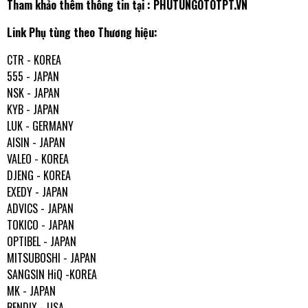
Tham khảo thêm thông tin tại :
PHUTUNGOTOTPT.VN
Link Phụ tùng theo Thương hiệu:
CTR - KOREA
555 - JAPAN
NSK - JAPAN
KYB - JAPAN
LUK - GERMANY
AISIN - JAPAN
VALEO - KOREA
DJENG - KOREA
EXEDY - JAPAN
ADVICS - JAPAN
TOKICO - JAPAN
OPTIBEL - JAPAN
MITSUBOSHI - JAPAN
SANGSIN HiQ -KOREA
MK - JAPAN
BENDIX - USA