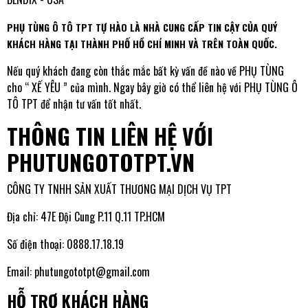
PHỤ TÙNG Ô TÔ TPT TỰ HÀO LÀ NHÀ CUNG CẤP TIN CẬY CỦA QUÝ
KHÁCH HÀNG TẠI THÀNH PHỐ HỒ CHÍ MINH VÀ TRÊN TOÀN QUỐC.
Nếu quý khách đang còn thắc mắc bất kỳ vấn đề nào về PHỤ TÙNG
cho “ XẾ YÊU ” của mình. Ngay bây giờ có thể liên hệ với PHỤ TÙNG Ô
TÔ TPT để nhận tư vấn tốt nhất.
THÔNG TIN LIÊN HỆ VỚI
PHUTUNGOTOTPT.VN
CÔNG TY TNHH SẢN XUẤT THƯƠNG MẠI DỊCH VỤ TPT
Địa chỉ: 47E Đội Cung P.11 Q.11 TP.HCM
Số điện thoại:
0888.17.18.19
Email:
phutungototpt@gmail.com
HỖ TRỢ KHÁCH HÀNG