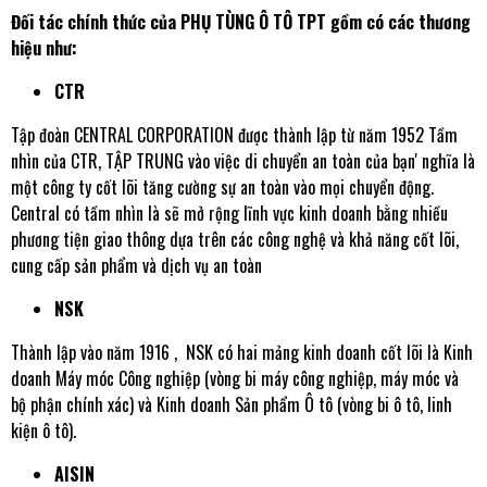
Đối tác chính thức của PHỤ TÙNG Ô TÔ TPT gồm có các thương
hiệu như:
CTR
Tập đoàn CENTRAL CORPORATION được thành lập từ năm 1952 Tầm
nhìn của CTR, TẬP TRUNG vào việc di chuyển an toàn của bạn' nghĩa là
một công ty cốt lõi tăng cường sự an toàn vào mọi chuyển động.
Central có tầm nhìn là sẽ mở rộng lĩnh vực kinh doanh bằng nhiều
phương tiện giao thông dựa trên các công nghệ và khả năng cốt lõi,
cung cấp sản phẩm và dịch vụ an toàn
NSK
Thành lập vào năm 1916 , NSK có hai mảng kinh doanh cốt lõi là Kinh
doanh Máy móc Công nghiệp (vòng bi máy công nghiệp, máy móc và
bộ phận chính xác) và Kinh doanh Sản phẩm Ô tô (vòng bi ô tô, linh
kiện ô tô).
AISIN