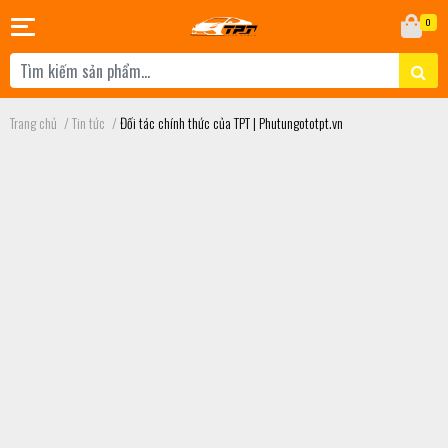
0
Trang chủ
/
Tin tức
/
Đối tác chính thức của TPT | Phutungototpt.vn