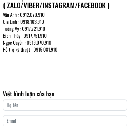
(
ZALO/VIBER/INSTAGRAM/FACEBOOK )
Vân Anh :
0912.070.910
Gia Linh :
0918.163.910
Tường Vy :
0917.721.910
Bích Thủy :
0917.751.910
Ngọc Quyên :
0919.070.910
Hỗ trợ kỹ thuật :
0915.081.910
Viết bình luận của bạn