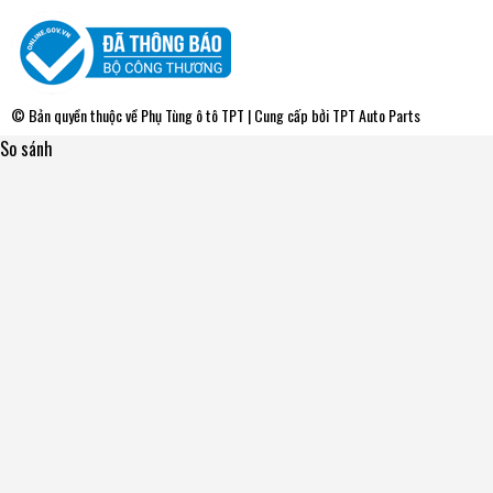
© Bản quyền thuộc về
Phụ Tùng ô tô TPT
| Cung cấp bởi
TPT Auto Parts
So sánh
FMC502 Mâm Ép - Bàn Ép Kích Thước [225-150-260]
Exedy - Japan