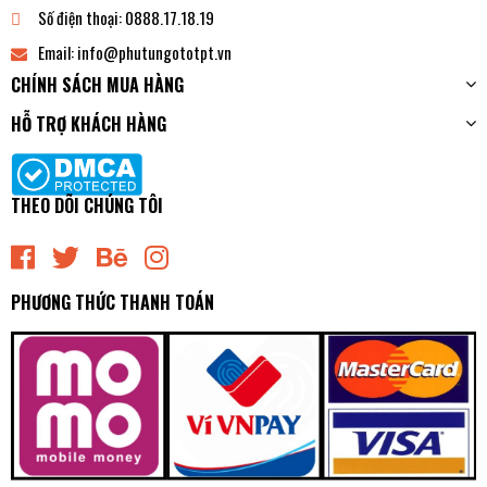
Số điện thoại:
0888.17.18.19
Email:
info@phutungototpt.vn
CHÍNH SÁCH MUA HÀNG
HỖ TRỢ KHÁCH HÀNG
THEO DÕI CHÚNG TÔI
PHƯƠNG THỨC THANH TOÁN