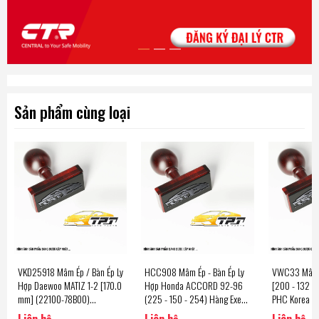
Sản phẩm cùng loại
VKD25918 Mâm Ép / Bàn Ép Ly
HCC908 Mâm Ép - Bàn Ép Ly
VWC33 Mâm É
Hợp Daewoo MATIZ 1-2 [170.0
Hợp Honda ACCORD 92-96
[200 - 132 - 
mm] (22100-78B00)
(225 - 150 - 254) Hàng Exedy
PHC Korea
VKD17292 - DWC14 Hàng
- Japan
Liên hệ
Liên hệ
Liên hệ