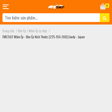
0
Trang chủ
/
Bàn Ép / Mâm Ép Ly Hợp
/
FMC502 Mâm Ép - Bàn Ép Kích Thước [225-150-260] Exedy - Japan