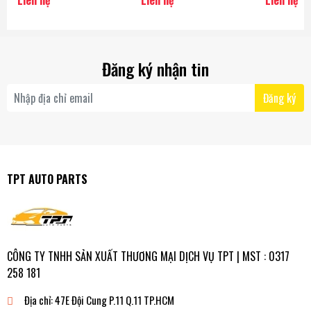
Valeo PHC Korea
Đăng ký nhận tin
Đăng ký
TPT AUTO PARTS
CÔNG TY TNHH SẢN XUẤT THƯƠNG MẠI DỊCH VỤ TPT | MST : 0317
258 181
Địa chỉ:
47E Đội Cung P.11 Q.11 TP.HCM