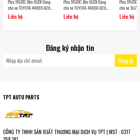
Phía TRƯỚC Bên DƯỚI Dùng
Phía TRƯỚC Bên DƯỚI Dùng
Phía TRƯỚC 
cho xe TOYOTA 48069-BZ010
cho xe TOYOTA 48068-BZ010
cho xe SUZU
Bên Tài CQT33L Hàng CTR -
Bên Phụ CQT33R Hàng CTR -
Bên Tài CQS8
Liên hệ
Liên hệ
Liên hệ
Korea
Korea
Korea
Đăng ký nhận tin
Đăng ký
TPT AUTO PARTS
CÔNG TY TNHH SẢN XUẤT THƯƠNG MẠI DỊCH VỤ TPT | MST : 0317
258 181