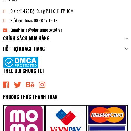
Địa chỉ:
47E Đội Cung P.11 Q.11 TP.HCM
Số điện thoại:
0888.17.18.19
Email:
info@phutungototpt.vn
CHÍNH SÁCH MUA HÀNG
HỖ TRỢ KHÁCH HÀNG
THEO DÕI CHÚNG TÔI
PHƯƠNG THỨC THANH TOÁN