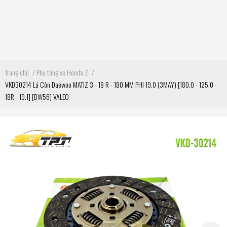
Trang chủ
/
Phụ tùng xe Honda Z
/
VKD30214 Lá Côn Daewoo MATIZ 3 - 18 R - 180 MM PHI 19.0 (3MAY) [180.0 - 125.0 -
18R - 19.1] [DW56] VALEO