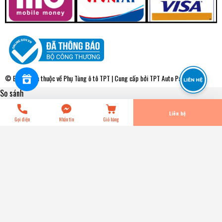
VKD30214 Lá Côn Daewoo MATIZ 3 - 18 R - 180 MM PHI
19.0 (3MAY) [180.0 - 125.0 - 18R - 19.1] [DW56] VALEO
0₫
undefined
© Bản quyền thuộc về
Phụ Tùng ô tô TPT
| Cung cấp bởi
TPT Auto Parts
So sánh
Tiến Hành Thanh Toán
Liên hệ
Gọi điện
Nhắn tin
Giỏ hàng
VKD30214 Lá Côn Daewoo MATIZ 3 - 18 R - 180 MM PHI
19.0 (3MAY) [180.0 - 125.0 - 18R - 19.1] [DW56] VALEO