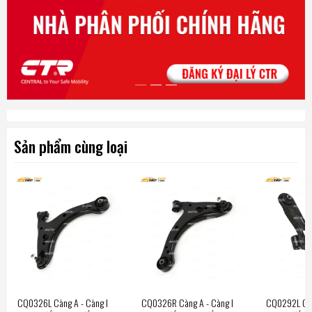
Sản phẩm cùng loại
CQ0326L Càng A - Càng I
CQ0326R Càng A - Càng I
CQ0292L Càn