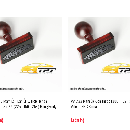
 Mâm Ép - Bàn Ép Ly Hợp Honda
VWC33 Mâm Ép Kích Thước [200 - 132 -
 92-96 (225 - 150 - 254) Hàng Exedy -
Valeo - PHC Korea
hệ
Liên hệ