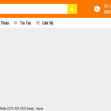
Hỗ t
088
 Thiệu
Tin Tức
Liên Hệ
Thước [225-150-262] Exedy - Japan