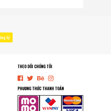
ăng ký
THEO DÕI CHÚNG TÔI
PHƯƠNG THỨC THANH TOÁN