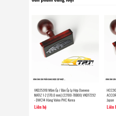
VKD25918 Mâm Ép / Bàn Ép Ly Hợp Daewoo
HCC908
MATIZ 1-2 [170.0 mm] (22100-78B00) VKD17292
ACCORD
- DWC14 Hàng Valeo PHC Korea
Japan
Liên hệ
Liên 