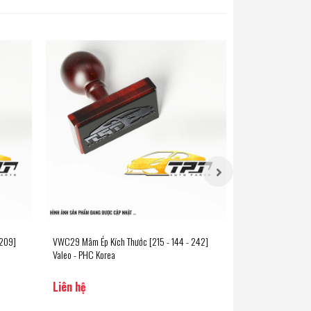
 209]
VWC29 Mâm Ép Kích Thước [215 - 144 - 242]
VWC41 Mâm Ép Kíc
Valeo - PHC Korea
Valeo - PHC Korea
Liên hệ
Liên hệ