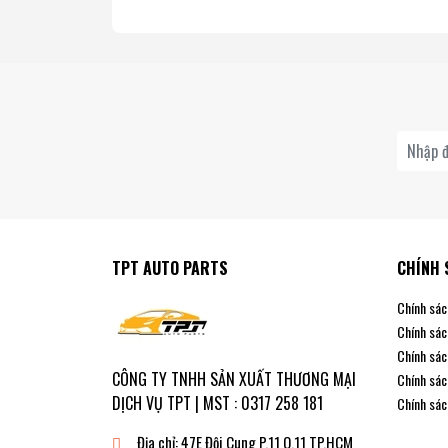
TPT AUTO PARTS
CHÍNH 
Chính sác
Chính sác
Chính sác
CÔNG TY TNHH SẢN XUẤT THƯƠNG MẠI
Chính sác
DỊCH VỤ TPT | MST : 0317 258 181
Chính sác
Địa chỉ:
47E Đội Cung P.11 Q.11 TP.HCM