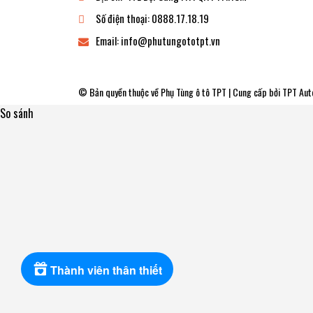
Số điện thoại:
0888.17.18.19
Email:
info@phutungototpt.vn
© Bản quyền thuộc về
Phụ Tùng ô tô TPT
| Cung cấp bởi
TPT Aut
So sánh
Thành viên thân thiết