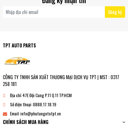
Đăng ký nhận tin
Đăng ký
TPT AUTO PARTS
CÔNG TY TNHH SẢN XUẤT THƯƠNG MẠI DỊCH VỤ TPT | MST : 0317
258 181
Địa chỉ:
47E Đội Cung P.11 Q.11 TP.HCM
Số điện thoại:
0888.17.18.19
Email:
info@phutungototpt.vn
CHÍNH SÁCH MUA HÀNG