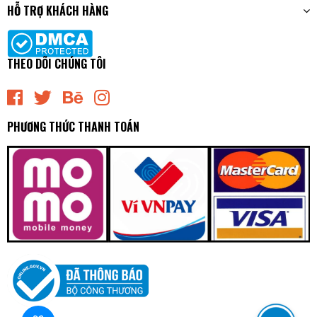
HỖ TRỢ KHÁCH HÀNG
THEO DÕI CHÚNG TÔI
PHƯƠNG THỨC THANH TOÁN
MFC579 Mâm Ép - Bàn Ép Kích Thước [400-250-450]
Exedy - Japan
0₫
undefined