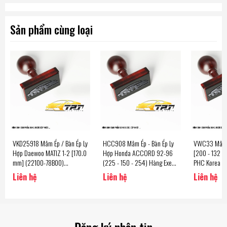
Sản phẩm cùng loại
VKD25918 Mâm Ép / Bàn Ép Ly
HCC908 Mâm Ép - Bàn Ép Ly
VWC33 Mâm É
Hợp Daewoo MATIZ 1-2 [170.0
Hợp Honda ACCORD 92-96
[200 - 132 - 
mm] (22100-78B00)
(225 - 150 - 254) Hàng Exedy
PHC Korea
VKD17292 - DWC14 Hàng
- Japan
Liên hệ
Liên hệ
Liên hệ
Valeo PHC Korea