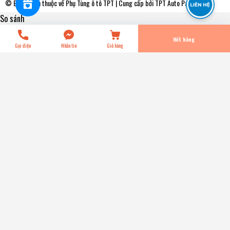
© Bản quyền thuộc về
Phụ Tùng ô tô TPT
| Cung cấp bởi
TPT Auto Parts
So sánh
Tiến Hành Thanh Toán
Hết hàng
Gọi điện
Nhắn tin
Giỏ hàng
MFC579 Mâm Ép - Bàn Ép Kích Thước [400-250-450]
Exedy - Japan
0₫
Kích thước:
Kích thước