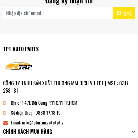
Đăng ký nhận tin
Đăng ký
TPT AUTO PARTS
CÔNG TY TNHH SẢN XUẤT THƯƠNG MẠI DỊCH VỤ TPT | MST : 0317
258 181
Địa chỉ:
47E Đội Cung P.11 Q.11 TP.HCM
Số điện thoại:
0888.17.18.19
Email:
info@phutungototpt.vn
CHÍNH SÁCH MUA HÀNG