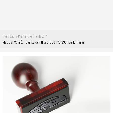
Trang chủ
/
Phụ tùng xe Honda Z
/
MZC521 Mâm Ép - Bàn Ép Kích Thước [260-170-290] Exedy - Japan