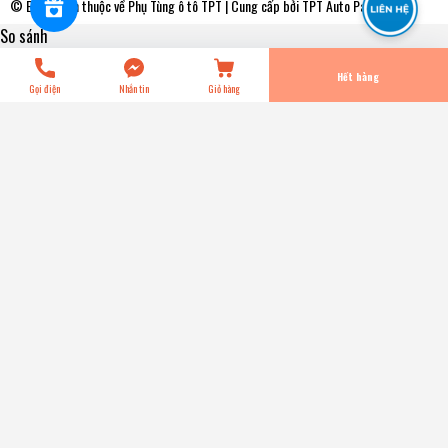
© Bản quyền thuộc về
Phụ Tùng ô tô TPT
| Cung cấp bởi
TPT Auto Parts
So sánh
Tiến Hành Thanh Toán
Hết hàng
Gọi điện
Nhắn tin
Giỏ hàng
MZC521 Mâm Ép - Bàn Ép Kích Thước [260-170-290]
Exedy - Japan
0₫
Kích thước:
Kích thước