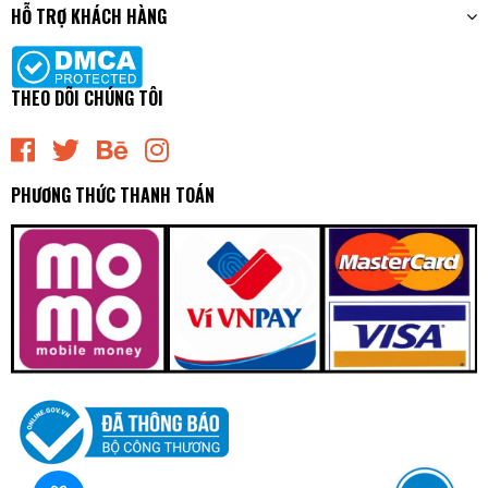
HỖ TRỢ KHÁCH HÀNG
THEO DÕI CHÚNG TÔI
PHƯƠNG THỨC THANH TOÁN
MZC521 Mâm Ép - Bàn Ép Kích Thước [260-170-290]
Exedy - Japan
0₫
undefined