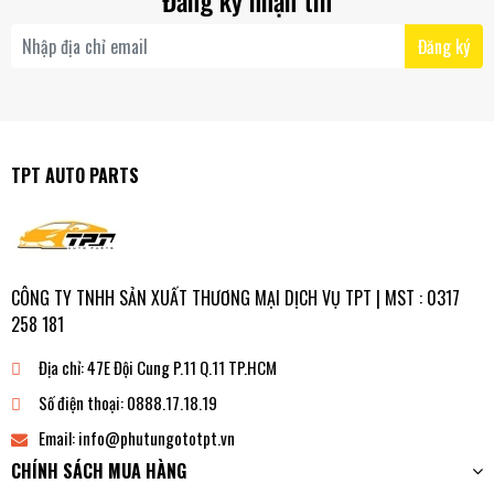
Đăng ký nhận tin
Đăng ký
TPT AUTO PARTS
CÔNG TY TNHH SẢN XUẤT THƯƠNG MẠI DỊCH VỤ TPT | MST : 0317
258 181
Địa chỉ:
47E Đội Cung P.11 Q.11 TP.HCM
Số điện thoại:
0888.17.18.19
Email:
info@phutungototpt.vn
CHÍNH SÁCH MUA HÀNG