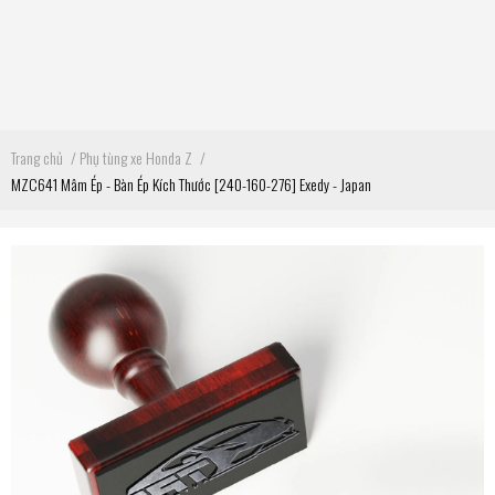
Trang chủ
/
Phụ tùng xe Honda Z
/
MZC641 Mâm Ép - Bàn Ép Kích Thước [240-160-276] Exedy - Japan