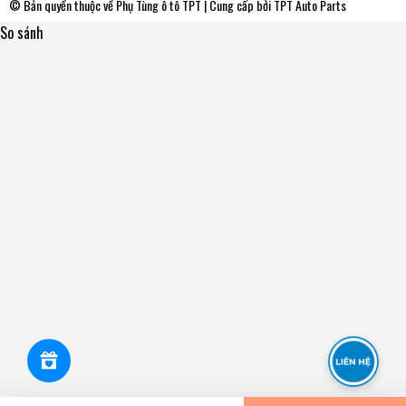
© Bản quyền thuộc về
Phụ Tùng ô tô TPT
| Cung cấp bởi
TPT Auto Parts
So sánh
MZC641 Mâm Ép - Bàn Ép Kích Thước [240-160-276]
Exedy - Japan
0₫
undefined