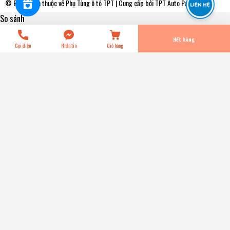
© Bản quyền thuộc về
Phụ Tùng ô tô TPT
| Cung cấp bởi
TPT Auto Parts
So sánh
Tiến Hành Thanh Toán
Hết hàng
Gọi điện
Nhắn tin
Giỏ hàng
NSC592 Mâm Ép - Bàn Ép Kích Thước [190-132-225] Exedy
- Japan
0₫
Kích thước:
Kích thước