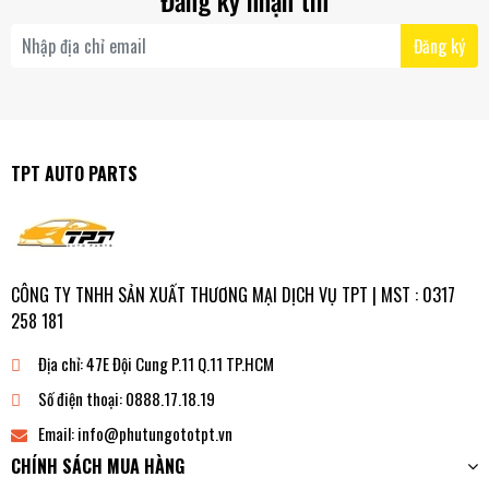
Đăng ký nhận tin
Đăng ký
TPT AUTO PARTS
CÔNG TY TNHH SẢN XUẤT THƯƠNG MẠI DỊCH VỤ TPT | MST : 0317
258 181
Địa chỉ:
47E Đội Cung P.11 Q.11 TP.HCM
Số điện thoại:
0888.17.18.19
Email:
info@phutungototpt.vn
CHÍNH SÁCH MUA HÀNG