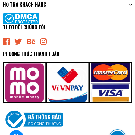
HỖ TRỢ KHÁCH HÀNG
THEO DÕI CHÚNG TÔI
PHƯƠNG THỨC THANH TOÁN
NSC592 Mâm Ép - Bàn Ép Kích Thước [190-132-225] Exedy
- Japan
0₫
undefined