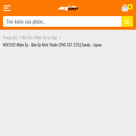
0
Trang chủ
/
Bàn Ép / Mâm Ép Ly Hợp
/
NSC592 Mâm Ép - Bàn Ép Kích Thước [190-132-225] Exedy - Japan