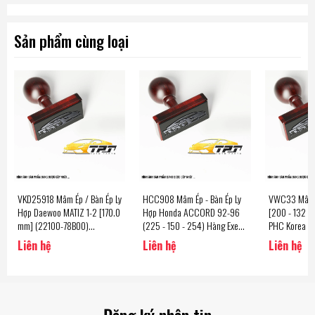
Sản phẩm cùng loại
VKD25918 Mâm Ép / Bàn Ép Ly
HCC908 Mâm Ép - Bàn Ép Ly
VWC33 Mâm É
Hợp Daewoo MATIZ 1-2 [170.0
Hợp Honda ACCORD 92-96
[200 - 132 - 
mm] (22100-78B00)
(225 - 150 - 254) Hàng Exedy
PHC Korea
VKD17292 - DWC14 Hàng
- Japan
Liên hệ
Liên hệ
Liên hệ
Valeo PHC Korea