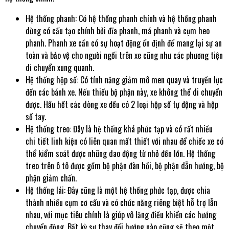
Hệ thống phanh: Có hệ thống phanh chính và hệ thống phanh
dừng có cấu tạo chính bởi đĩa phanh, má phanh và cụm heo
phanh. Phanh xe cần có sự hoạt động ổn định để mang lại sự an
toàn và bảo vệ cho người ngồi trên xe cũng như các phương tiện
di chuyển xung quanh.
Hệ thống hộp số: Có tính năng giảm mô men quay và truyền lực
đến các bánh xe. Nếu thiếu bộ phận này, xe không thể di chuyển
được. Hầu hết các dòng xe đều có 2 loại hộp số tự động và hộp
số tay.
Hệ thống treo: Đây là hệ thống khá phức tạp và có rất nhiều
chi tiết linh kiện có liên quan mất thiết với nhau để chiếc xe có
thể kiểm soát được những dao động từ nhỏ đến lớn. Hệ thống
treo trên ô tô được gồm bộ phận đàn hồi, bộ phận dẫn hướng, bộ
phận giảm chấn.
Hệ thống lái: Đây cũng là một hệ thống phức tạp, được chia
thành nhiều cụm cơ cấu và có chức năng riêng biệt hỗ trợ lẫn
nhau, với mục tiêu chính là giúp vô lăng điều khiển các hướng
chuyển động. Bất kỳ sự thay đổi hướng nào cũng sẽ theo một