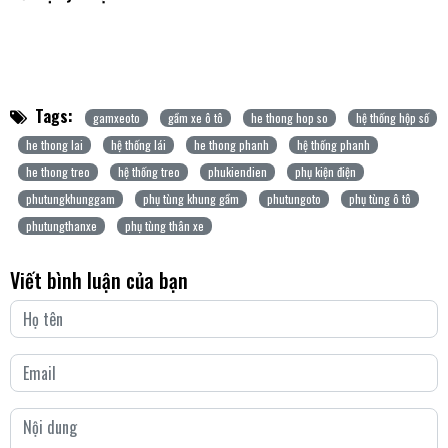
Tags:
gamxeoto
gầm xe ô tô
he thong hop so
hệ thống hộp số
he thong lai
hệ thống lái
he thong phanh
hệ thống phanh
he thong treo
hệ thống treo
phukiendien
phụ kiện điện
phutungkhunggam
phụ tùng khung gầm
phutungoto
phụ tùng ô tô
phutungthanxe
phụ tùng thân xe
Viết bình luận của bạn