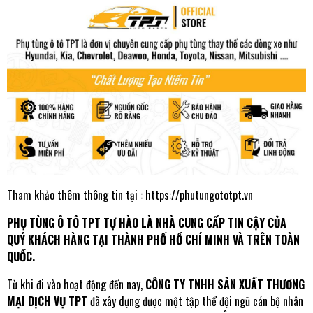
Tham khảo thêm thông tin tại :
https://phutungototpt.vn
PHỤ TÙNG Ô TÔ TPT
TỰ HÀO LÀ NHÀ CUNG CẤP TIN CẬY CỦA
QUÝ KHÁCH HÀNG TẠI THÀNH PHỐ HỒ CHÍ MINH VÀ TRÊN TOÀN
QUỐC.
Từ khi đi vào hoạt động đến nay,
CÔNG TY TNHH SẢN XUẤT THƯƠNG
MẠI DỊCH VỤ TPT
đã xây dựng được một tập thể đội ngũ cán bộ nhân