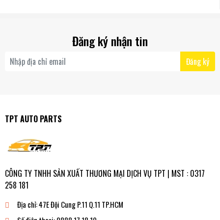
Đăng ký nhận tin
Đăng ký
TPT AUTO PARTS
CÔNG TY TNHH SẢN XUẤT THƯƠNG MẠI DỊCH VỤ TPT | MST : 0317
258 181
Địa chỉ:
47E Đội Cung P.11 Q.11 TP.HCM