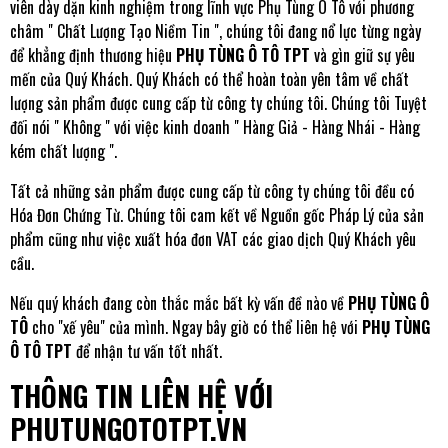
viên dày dặn kinh nghiệm trong lĩnh vực
Phụ Tùng Ô Tô
với phương
châm " Chất Lượng Tạo Niềm Tin ", chúng tôi đang nổ lực từng ngày
để khẳng định thương hiệu
PHỤ TÙNG Ô TÔ TPT
và gìn giữ sự yêu
mến của Quý Khách. Quý Khách có thể hoàn toàn yên tâm về chất
lượng sản phẩm được cung cấp từ công ty chúng tôi. Chúng tôi Tuyệt
đối nói " Không " với việc kinh doanh " Hàng Giả - Hàng Nhái - Hàng
kém chất lượng ".
Tất cả những sản phẩm được cung cấp từ công ty chúng tôi đều có
Hóa Đơn Chứng Từ. Chúng tôi cam kết về Nguồn gốc Pháp Lý của sản
phẩm cũng như việc xuất hóa đơn VAT các giao dịch Quý Khách yêu
cầu.
Nếu quý khách đang còn thắc mắc bất kỳ vấn đề nào về
PHỤ TÙNG Ô
TÔ
cho "xế yêu" của mình. Ngay bây giờ có thể liên hệ với
PHỤ TÙNG
Ô TÔ TPT
để nhận tư vấn tốt nhất.
THÔNG TIN LIÊN HỆ VỚI
PHUTUNGOTOTPT.VN