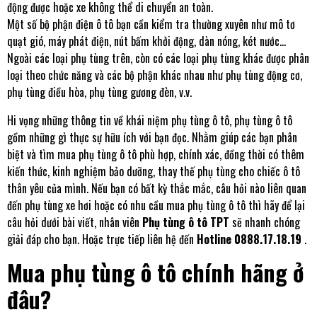
động được hoặc xe không thể di chuyển an toàn.
Một số bộ phận điện ô tô bạn cần kiểm tra thường xuyên như mô tơ
quạt gió, máy phát điện, nút bấm khởi động, dàn nóng, két nước...
Ngoài các loại phụ tùng trên, còn có các loại phụ tùng khác được phân
loại theo chức năng và các bộ phận khác nhau như phụ tùng động cơ,
phụ tùng điều hòa, phụ tùng gương đèn, v.v.
Hi vọng những thông tin về khái niệm phụ tùng ô tô, phụ tùng ô tô
gồm những gì thực sự hữu ích với bạn đọc. Nhằm giúp các bạn phân
biệt và tìm mua phụ tùng ô tô phù hợp, chính xác, đồng thời có thêm
kiến thức, kinh nghiệm bảo dưỡng, thay thế phụ tùng cho chiếc ô tô
thân yêu của mình. Nếu bạn có bất kỳ thắc mắc, câu hỏi nào liên quan
đến phụ tùng xe hơi hoặc có nhu cầu mua
phụ tùng ô tô
thì hãy để lại
câu hỏi dưới bài viết, nhân viên
Phụ tùng ô tô TPT
sẽ nhanh chóng
giải đáp cho bạn. Hoặc trực tiếp liên hệ đến
Hotline
0888.17.18.19
.
Mua phụ tùng ô tô chính hãng ở
đâu?