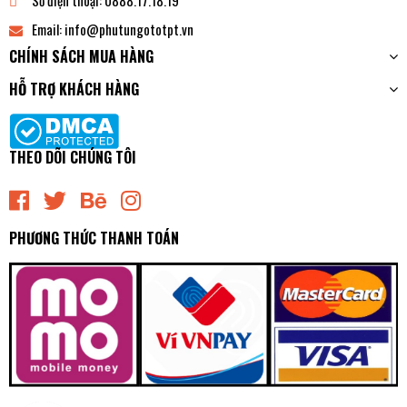
Số điện thoại:
0888.17.18.19
Email:
info@phutungototpt.vn
CHÍNH SÁCH MUA HÀNG
HỖ TRỢ KHÁCH HÀNG
THEO DÕI CHÚNG TÔI
PHƯƠNG THỨC THANH TOÁN