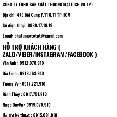
CÔNG TY TNHH SẢN XUẤT THƯƠNG MẠI DỊCH VỤ TPT
Địa chỉ: 47E Đội Cung P.11 Q.11 TP.HCM
Số điện thoại:
0888.17.18.19
Email: phutungototpt@gmail.com
HỖ TRỢ KHÁCH HÀNG (
ZALO/VIBER/INSTAGRAM/FACEBOOK )
Vân Anh :
0912.070.910
Gia Linh :
0918.163.910
Tường Vy :
0917.721.910
Bích Thủy :
0917.751.910
Ngọc Quyên :
0919.070.910
Hỗ trợ kỹ thuật :
0915.081.910