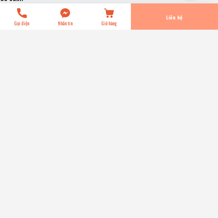
Tiến Hành Thanh Toán
Liên hệ
Gọi điện
Nhắn tin
Giỏ hàng
6PK870 Dây Curoa 6PK MITSUBOSHI - Japan
0₫
Title:
Title
Chọn Mua