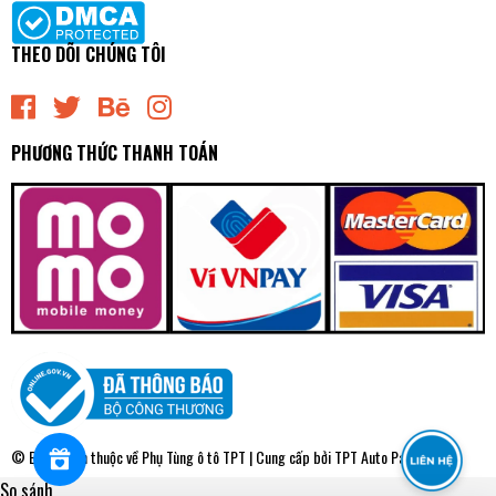
THEO DÕI CHÚNG TÔI
PHƯƠNG THỨC THANH TOÁN
6PK870 Dây Curoa 6PK MITSUBOSHI - Japan
0₫
undefined
© Bản quyền thuộc về
Phụ Tùng ô tô TPT
| Cung cấp bởi
TPT Auto Parts
So sánh