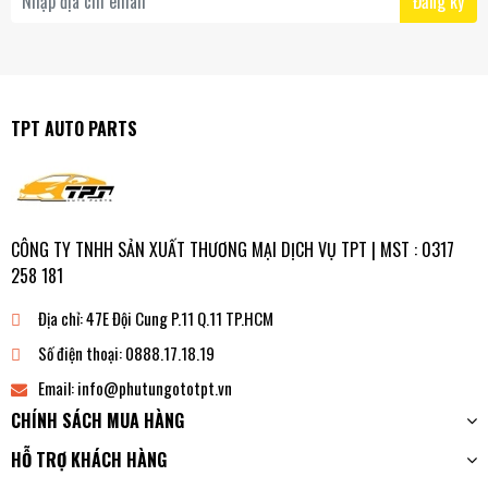
Đăng ký
TPT AUTO PARTS
CÔNG TY TNHH SẢN XUẤT THƯƠNG MẠI DỊCH VỤ TPT | MST : 0317
258 181
Địa chỉ:
47E Đội Cung P.11 Q.11 TP.HCM
Số điện thoại:
0888.17.18.19
Email:
info@phutungototpt.vn
CHÍNH SÁCH MUA HÀNG
HỖ TRỢ KHÁCH HÀNG