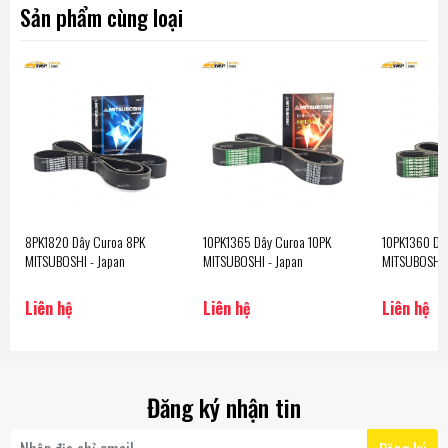
Sản phẩm cùng loại
8PK1820 Dây Curoa 8PK
10PK1365 Dây Curoa 10PK
10PK1360 Dâ
MITSUBOSHI - Japan
MITSUBOSHI - Japan
MITSUBOSHI 
Liên hệ
Liên hệ
Liên hệ
Đăng ký nhận tin