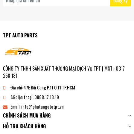
Đăng ký
TPT AUTO PARTS
CÔNG TY TNHH SẢN XUẤT THƯƠNG MẠI DỊCH VỤ TPT | MST : 0317
258 181
Địa chỉ:
47E Đội Cung P.11 Q.11 TP.HCM
Số điện thoại:
0888.17.18.19
Email:
info@phutungototpt.vn
CHÍNH SÁCH MUA HÀNG
HỖ TRỢ KHÁCH HÀNG