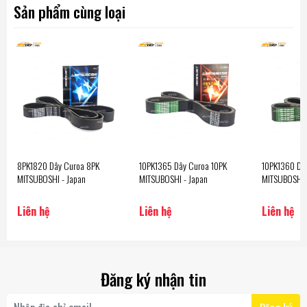
Sản phẩm cùng loại
8PK1820 Dây Curoa 8PK
10PK1365 Dây Curoa 10PK
10PK1360 Dâ
MITSUBOSHI - Japan
MITSUBOSHI - Japan
MITSUBOSHI 
Liên hệ
Liên hệ
Liên hệ
Đăng ký nhận tin