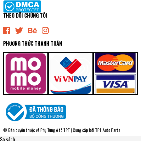
THEO DÕI CHÚNG TÔI
PHƯƠNG THỨC THANH TOÁN
© Bản quyền thuộc về
Phụ Tùng ô tô TPT
| Cung cấp bởi
TPT Auto Parts
So sánh