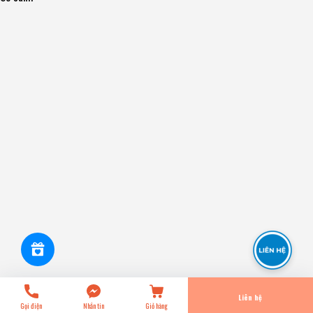
6PK1240 Dây Curoa 6PK MITSUBOSHI - Japan
0₫
undefined
Tiến Hành Thanh Toán
Liên hệ
Gọi điện
Nhắn tin
Giỏ hàng