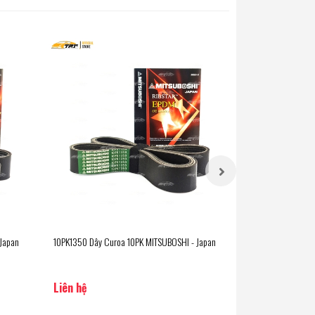
Japan
10PK1350 Dây Curoa 10PK MITSUBOSHI - Japan
3PK545 Dây Curoa
Liên hệ
Liên hệ