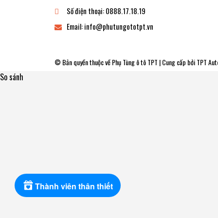
Số điện thoại:
0888.17.18.19
Email:
info@phutungototpt.vn
© Bản quyền thuộc về
Phụ Tùng ô tô TPT
| Cung cấp bởi
TPT Aut
So sánh
Thành viên thân thiết