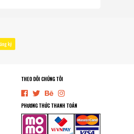
ăng ký
THEO DÕI CHÚNG TÔI
PHƯƠNG THỨC THANH TOÁN