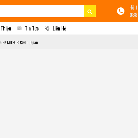
Hỗ t
088
 Thiệu
Tin Tức
Liên Hệ
 6PK MITSUBOSHI - Japan