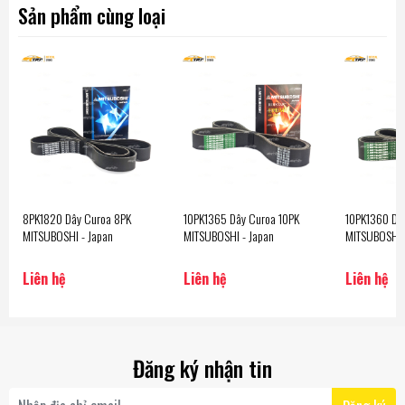
Sản phẩm cùng loại
8PK1820 Dây Curoa 8PK
10PK1365 Dây Curoa 10PK
10PK1360 Dâ
MITSUBOSHI - Japan
MITSUBOSHI - Japan
MITSUBOSHI 
Liên hệ
Liên hệ
Liên hệ
Đăng ký nhận tin