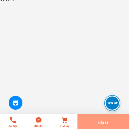
6PK1760 Dây Curoa 6PK MITSUBOSHI - Japan
0₫
undefined
Tiến Hành Thanh Toán
Liên hệ
Gọi điện
Nhắn tin
Giỏ hàng