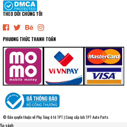
THEO DÕI CHÚNG TÔI
PHƯƠNG THỨC THANH TOÁN
© Bản quyền thuộc về
Phụ Tùng ô tô TPT
| Cung cấp bởi
TPT Auto Parts
So sánh