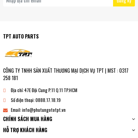
Đăng ký
TPT AUTO PARTS
CÔNG TY TNHH SẢN XUẤT THƯƠNG MẠI DỊCH VỤ TPT | MST : 0317
258 181
Địa chỉ:
47E Đội Cung P.11 Q.11 TP.HCM
Số điện thoại:
0888.17.18.19
Email:
info@phutungototpt.vn
CHÍNH SÁCH MUA HÀNG
HỖ TRỢ KHÁCH HÀNG