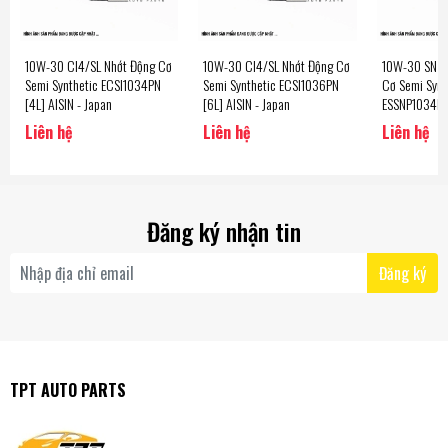
10W-30 CI4/SL Nhớt Động Cơ
10W-30 CI4/SL Nhớt Động Cơ
10W-30 SN P
Semi Synthetic ECSI1034PN
Semi Synthetic ECSI1036PN
Cơ Semi Synt
[4L] AISIN - Japan
[6L] AISIN - Japan
ESSNP1034PN 
Japan
Liên hệ
Liên hệ
Liên hệ
Đăng ký nhận tin
Đăng ký
TPT AUTO PARTS