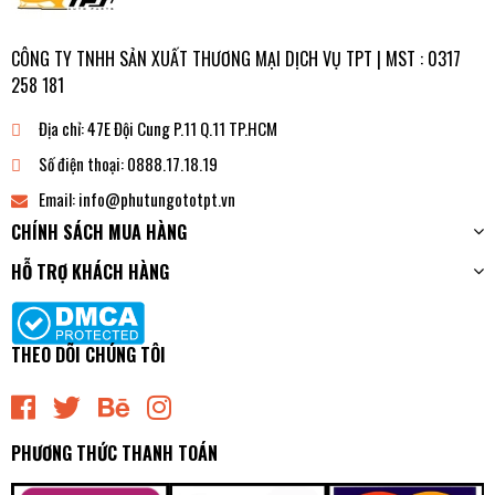
CÔNG TY TNHH SẢN XUẤT THƯƠNG MẠI DỊCH VỤ TPT | MST : 0317
258 181
Địa chỉ:
47E Đội Cung P.11 Q.11 TP.HCM
Số điện thoại:
0888.17.18.19
Email:
info@phutungototpt.vn
CHÍNH SÁCH MUA HÀNG
HỖ TRỢ KHÁCH HÀNG
THEO DÕI CHÚNG TÔI
PHƯƠNG THỨC THANH TOÁN