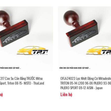
17 Cao Su Cân Bằng TRƯỚC Mitsu
OFLAZ4023 Lọc Nhớt Động Cơ Mitsubishi
Sport, Triton 08-15- NISTO - ThaiLand
TRITON 05-14 L200 96-06 PAJERO 93-9
PAJERO SPORT 09-12 AISIN - Japan
hệ
Liên hệ