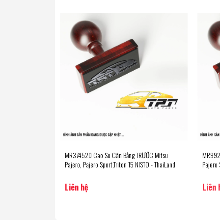
MR374520 Cao Su Cân Bằng TRƯỚC Mitsu
MR9923
Pajero, Pajero Sport,Triton 15 NISTO - ThaiLand
Pajero 
Liên hệ
Liên 