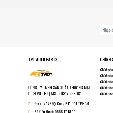
TPT AUTO PARTS
CHÍNH 
Chính sác
Chính sác
Chính sác
CÔNG TY TNHH SẢN XUẤT THƯƠNG MẠI
Chính sác
DỊCH VỤ TPT | MST : 0317 258 181
Chính sác
Địa chỉ:
47E Đội Cung P.11 Q.11 TP.HCM
Số điện thoại:
0888.17.18.19