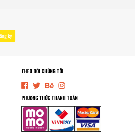
ăng ký
THEO DÕI CHÚNG TÔI
PHƯƠNG THỨC THANH TOÁN