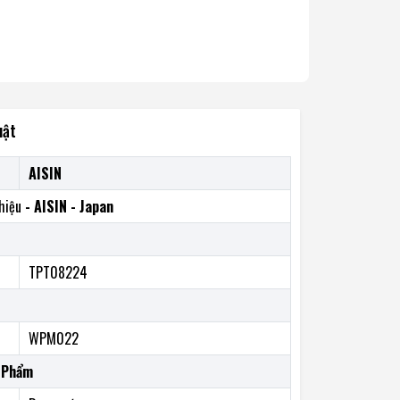
uật
AISIN
hiệu
- AISIN - Japan
TPT08224
WPM022
 Phẩm