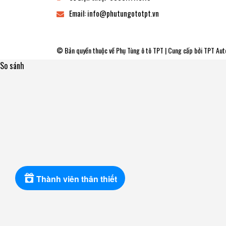
Email:
info@phutungototpt.vn
© Bản quyền thuộc về
Phụ Tùng ô tô TPT
| Cung cấp bởi
TPT Aut
So sánh
Thành viên thân thiết