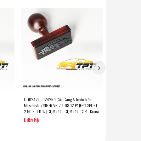
CQ0242L - 0242R 1 Cặp Càng A Trước Trên
CRM36 - 36 Rô Tu
6
Mitsubishi ZINGER VN 2.4 08-12 PAJERO SPORT
2.4 08-12 PAJERO 
2.5D 3.0 11-17 [CQM24L - CQM24L] CTR - Korea
[CR0385 - CR0385
Liên hệ
Liên hệ