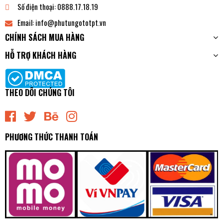
Số điện thoại:
0888.17.18.19
Email:
info@phutungototpt.vn
CHÍNH SÁCH MUA HÀNG
HỖ TRỢ KHÁCH HÀNG
THEO DÕI CHÚNG TÔI
PHƯƠNG THỨC THANH TOÁN