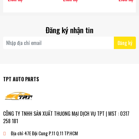
- Korea
[CE0755 - CE0756] CTR -
Korea
Korea
Đăng ký nhận tin
Đăng ký
TPT AUTO PARTS
CÔNG TY TNHH SẢN XUẤT THƯƠNG MẠI DỊCH VỤ TPT | MST : 0317
258 181
Địa chỉ:
47E Đội Cung P.11 Q.11 TP.HCM