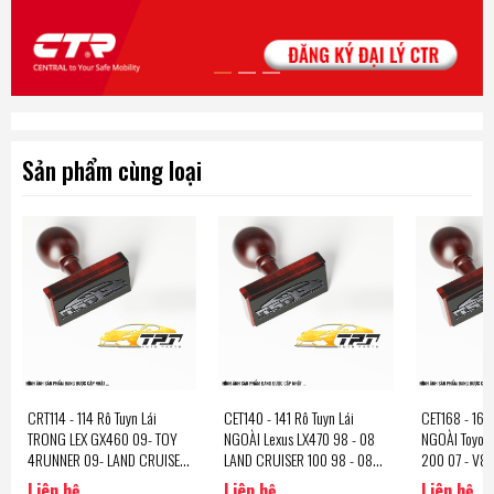
Sản phẩm cùng loại
CRT114 - 114 Rô Tuyn Lái
CET140 - 141 Rô Tuyn Lái
CET168 - 169 
TRONG LEX GX460 09- TOY
NGOÀI Lexus LX470 98 - 08
NGOÀI Toyot
4RUNNER 09- LAND CRUISER
LAND CRUISER 100 98 - 08
200 07 - V8 
09- [CR0684 - CR0684] CTR
400 98 - 08 500 98 - 08
07 - [CE0783
Liên hệ
Liên hệ
Liên hệ