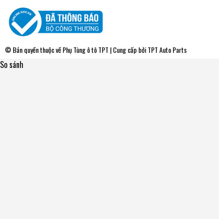
© Bản quyền thuộc về
Phụ Tùng ô tô TPT
| Cung cấp bởi
TPT Auto Parts
So sánh
WPT051V Bơm Nước Toyota LAND CRUISER 4.0 Máy Dầu
80-89 AISIN - Japan