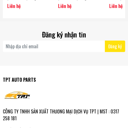
ThaiLand
ThaiLand
ADVICS - Jap
Liên hệ
Liên hệ
Liên hệ
Đăng ký nhận tin
Đăng ký
TPT AUTO PARTS
CÔNG TY TNHH SẢN XUẤT THƯƠNG MẠI DỊCH VỤ TPT | MST : 0317
258 181