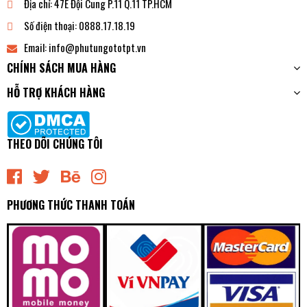
Địa chỉ:
47E Đội Cung P.11 Q.11 TP.HCM
Số điện thoại:
0888.17.18.19
Email:
info@phutungototpt.vn
CHÍNH SÁCH MUA HÀNG
HỖ TRỢ KHÁCH HÀNG
THEO DÕI CHÚNG TÔI
PHƯƠNG THỨC THANH TOÁN