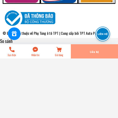
WPT106V Bơm Nước Toyota COROLLA 1.3 VN 97-01 -
COROLLA ALTIS 1.8 VN 01-10 AISIN - Japan
0₫
undefined
© Bản quyền thuộc về
Phụ Tùng ô tô TPT
| Cung cấp bởi
TPT Auto Parts
So sánh
Tiến Hành Thanh Toán
Liên hệ
Gọi điện
Nhắn tin
Giỏ hàng
WPT106V Bơm Nước Toyota COROLLA 1.3 VN 97-01 -
COROLLA ALTIS 1.8 VN 01-10 AISIN - Japan
0₫
Title: