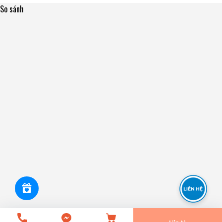
So sánh
35BWD24 - Bạc Đạn / Bi Bánh TRƯỚC Suzuki APV 04-
[35x67x42] NSK - Japan
0₫
undefined
Tiến Hành Thanh Toán