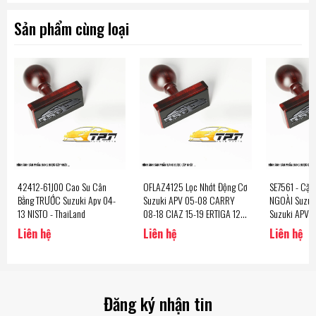
Sản phẩm cùng loại
42412-61J00 Cao Su Cân
OFLAZ4125 Lọc Nhớt Động Cơ
SE7561 - Cặp 
Bằng TRƯỚC Suzuki Apv 04-
Suzuki APV 05-08 CARRY
NGOÀI Suzuki
13 NISTO - ThaiLand
08-18 CIAZ 15-19 ERTIGA 12-
Suzuki APV 
18 SWIFT K12B 12-17 AISIN -
PRO 1.6 11-19
Liên hệ
Liên hệ
Liên hệ
Japan
Đăng ký nhận tin