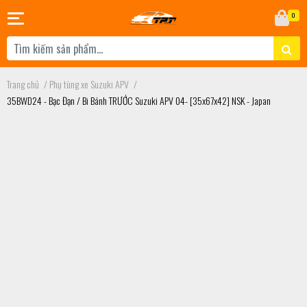
0
Trang chủ
/
Phụ tùng xe Suzuki APV
/
35BWD24 - Bạc Đạn / Bi Bánh TRƯỚC Suzuki APV 04- [35x67x42] NSK - Japan