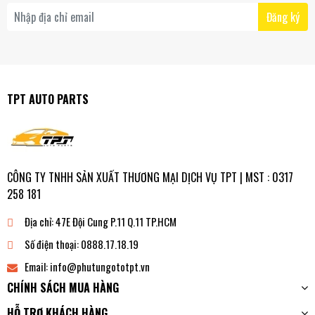
Đăng ký
TPT AUTO PARTS
CÔNG TY TNHH SẢN XUẤT THƯƠNG MẠI DỊCH VỤ TPT | MST : 0317
258 181
Địa chỉ:
47E Đội Cung P.11 Q.11 TP.HCM
Số điện thoại:
0888.17.18.19
Email:
info@phutungototpt.vn
CHÍNH SÁCH MUA HÀNG
HỖ TRỢ KHÁCH HÀNG