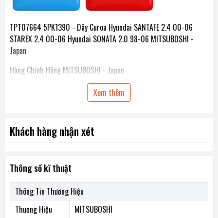
TPT07664 5PK1390 - Dây Curoa Hyundai SANTAFE 2.4 00-06
STAREX 2.4 00-06 Hyundai SONATA 2.0 98-06 MITSUBOSHI -
Japan
Hàng Chính Hãng MITSUBOSHI - Japan
Loại xe sử dụng :
Xem thêm
Hyundai SANTAFE 2.4 00-06 / STAREX 2.4 00-06
Khách hàng nhận xét
Hyundai SONATA 2.0 98-06
Thông số kĩ thuật
Chiều dài dây : 1390 mm
Số rãnh: 5
Thông Tin Thương Hiệu
Thương Hiệu
MITSUBOSHI