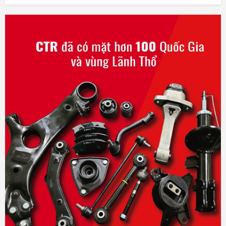
3- Bề mặt chống dầu
4- Vận hành tốt ở môi trường nhiệt độ khắc nghiệt trong khoan
truyền động
5- Độ co giãn khi vận hành giúp dây có độ rung tự do và không
phát ra dị âm