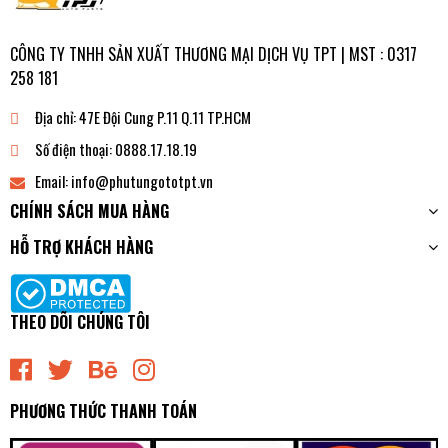
Để liên kết thương mại với chúng tôi, quý khách vui lòng NHẤN
VÀO LIÊN KẾT PHÍA DƯỚI
CÔNG TY TNHH SẢN XUẤT THƯƠNG MẠI DỊCH VỤ TPT | MST : 0317
258 181
Địa chỉ:
47E Đội Cung P.11 Q.11 TP.HCM
Số điện thoại:
0888.17.18.19
Email:
info@phutungototpt.vn
CHÍNH SÁCH MUA HÀNG
HỖ TRỢ KHÁCH HÀNG
THEO DÕI CHÚNG TÔI
PHƯƠNG THỨC THANH TOÁN