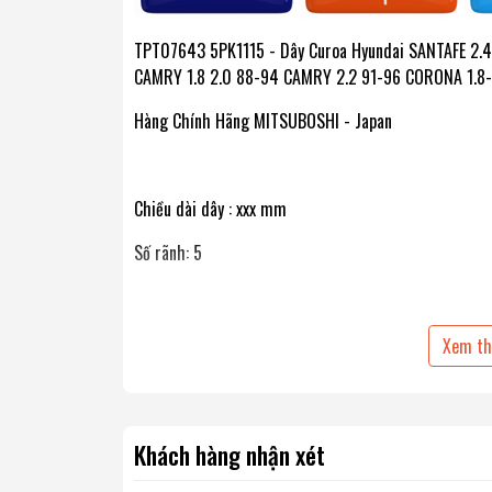
TPT07643 5PK1115 - Dây Curoa Hyundai SANTAFE 2.
CAMRY 1.8 2.0 88-94 CAMRY 2.2 91-96 CORONA 1.8-
Hàng Chính Hãng MITSUBOSHI - Japan
Chiều dài dây : xxx mm
Số rãnh: 5
Mã Phụ Tùng
Xem t
TPTxxxx
Mitsuboshi :5PKxxx
Khách hàng nhận xét
Các mã sản phẩm có thể dùng chung