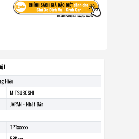
uật
ng Hiệu
MITSUBOSHI
JAPAN - Nhật Bản
TPTxxxxxx
5PKxxx