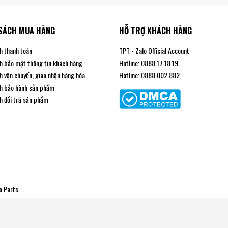
SÁCH MUA HÀNG
HỖ TRỢ KHÁCH HÀNG
h phát triển bền vững. Chúng tôi chắc chắn
h thanh toán
TPT - Zalo Official Account
ể phát triển kinh doanh hoàn thiện về các yếu
h bảo mật thông tin khách hàng
Hotline: 0888.17.18.19
h tranh , thị trường tiêu thụ rộng.
h vận chuyển, giao nhận hàng hóa
Hotline: 0888.002.882
 lòng NHẤN VÀO LIÊN KẾT PHÍA DƯỚI
h bảo hành sản phẩm
h đổi trả sản phẩm
o Parts