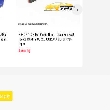
CAMRY
334027 - 28 Hơi Phuộc Nhún - Giảm Xóc SAU
TT113 Bạc Đạn Chữ
Japan
Toyota CAMRY 88 2.0 CORONA 86-91 KYB -
CORONA - CRESSIDA
Japan
Japan
Liên hệ
Liên hệ
ăng ký