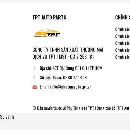
TPT AUTO PARTS
CHÍNH 
Với phương châm hợp tác lâu dài, cùng đồng hàn
Chính sác
rằng sẽ mang đến cho quý khách một dòng sản phẩm đ
Chính sác
tố như … sản phẩm đẹp, chất lượng cao, giá thành cạn
Chính sác
Để liên kết thương mại với chúng tôi, quý khách vui
CÔNG TY TNHH SẢN XUẤT THƯƠNG MẠI
Chính sác
DỊCH VỤ TPT | MST : 0317 258 181
Chính sác
Địa chỉ:
47E Đội Cung P.11 Q.11 TP.HCM
Số điện thoại:
0888.17.18.19
Email:
info@phutungototpt.vn
© Bản quyền thuộc về
Phụ Tùng ô tô TPT
| Cung cấp bởi
TPT Aut
So sánh