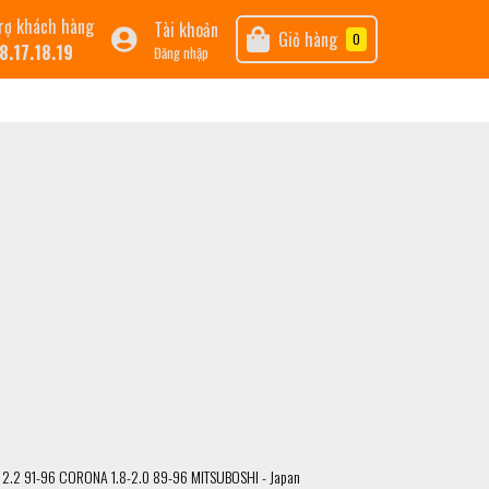
rợ khách hàng
Tài khoản
Giỏ hàng
0
8.17.18.19
Đăng nhập
 2.2 91-96 CORONA 1.8-2.0 89-96 MITSUBOSHI - Japan