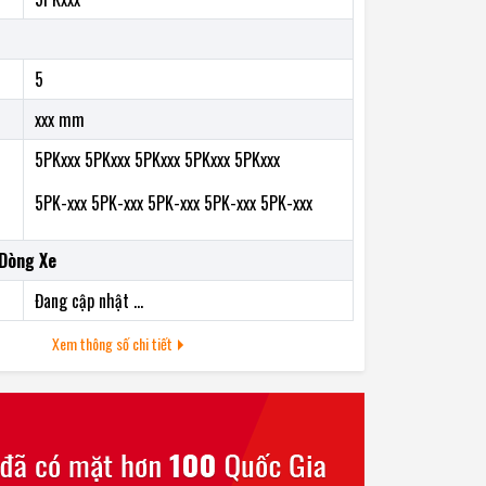
5
xxx mm
5PKxxx 5PKxxx 5PKxxx 5PKxxx 5PKxxx
5PK-xxx 5PK-xxx 5PK-xxx 5PK-xxx 5PK-xxx
Dòng Xe
Đang cập nhật ...
Xem thông số chi tiết