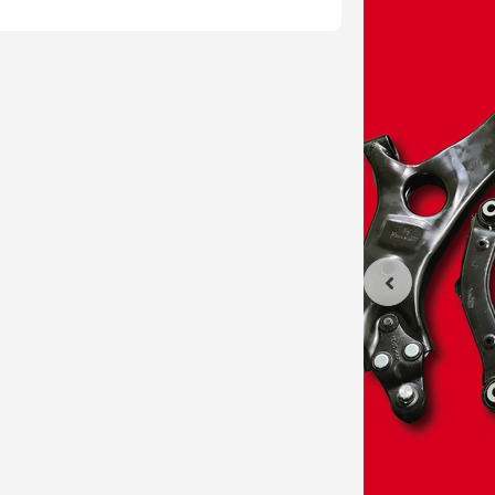
A ĐẾN TỪ
MITSUBOSHI
ÃNG CHO CÁC DÒNG XE TOYOTA - LEXUS
cao su Chất Lượng cao cùng với lõi thép chịu lực
ây bị giãn hoặc biến dạng khi vận hàng ở tốc độ
rong khoan truyền động
 và không phát ra dị âm