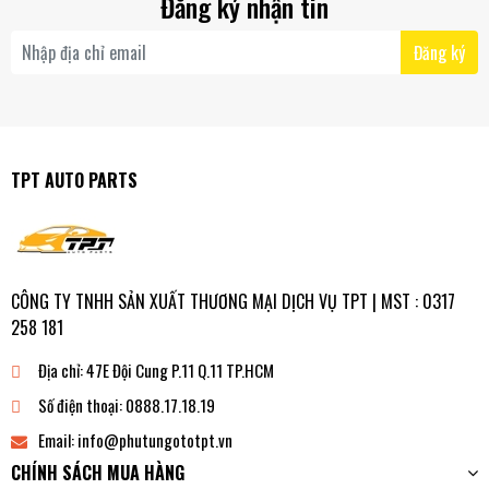
Đăng ký nhận tin
Đăng ký
TPT AUTO PARTS
CÔNG TY TNHH SẢN XUẤT THƯƠNG MẠI DỊCH VỤ TPT | MST : 0317
258 181
Địa chỉ:
47E Đội Cung P.11 Q.11 TP.HCM
Số điện thoại:
0888.17.18.19
Email:
info@phutungototpt.vn
CHÍNH SÁCH MUA HÀNG