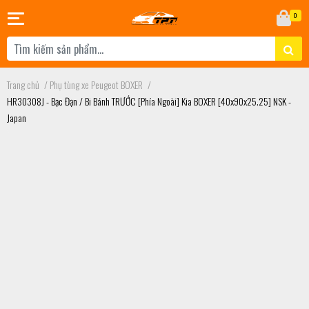
0
Trang chủ
/
Phụ tùng xe Peugeot BOXER
/
HR30308J - Bạc Đạn / Bi Bánh TRƯỚC [Phía Ngoài] Kia BOXER [40x90x25.25] NSK -
Japan