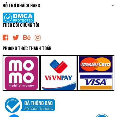
HỖ TRỢ KHÁCH HÀNG
THEO DÕI CHÚNG TÔI
PHƯƠNG THỨC THANH TOÁN
HR30308J - Bạc Đạn / Bi Bánh TRƯỚC [Phía Ngoài] Kia
BOXER [40x90x25.25] NSK - Japan
0₫
undefined