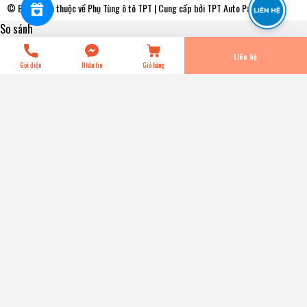
© Bản quyền thuộc về
Phụ Tùng ô tô TPT
| Cung cấp bởi
TPT Auto Parts
So sánh
Tiến Hành Thanh Toán
Liên hệ
Gọi điện
Nhắn tin
Giỏ hàng
HR30308J - Bạc Đạn / Bi Bánh TRƯỚC [Phía Ngoài] Kia
BOXER [40x90x25.25] NSK - Japan
0₫
Title:
Title