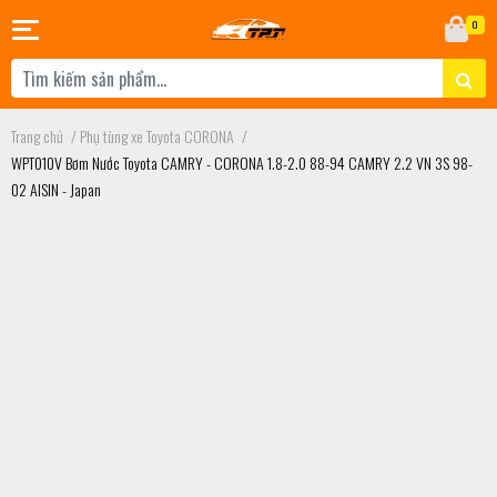
0
Trang chủ
/
Phụ tùng xe Toyota CORONA
/
WPT010V Bơm Nước Toyota CAMRY - CORONA 1.8-2.0 88-94 CAMRY 2.2 VN 3S 98-
02 AISIN - Japan