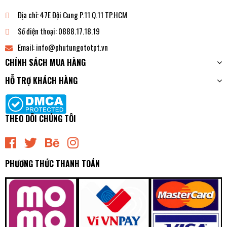
Địa chỉ:
47E Đội Cung P.11 Q.11 TP.HCM
Số điện thoại:
0888.17.18.19
Email:
info@phutungototpt.vn
CHÍNH SÁCH MUA HÀNG
HỖ TRỢ KHÁCH HÀNG
THEO DÕI CHÚNG TÔI
PHƯƠNG THỨC THANH TOÁN