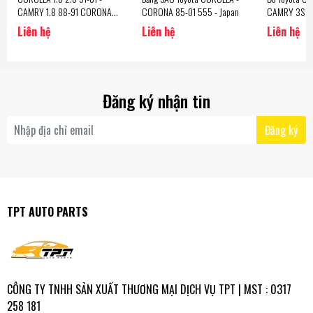
CAMRY 1.8 88-91 CORONA
CORONA 85-01 555 - Japan
CAMRY 3S C
1.8 85-89 [20R-212-27.7]
NSK - Japan
Liên hệ
Liên hệ
Liên hệ
AISIN - Japan
Đăng ký nhận tin
Đăng ký
TPT AUTO PARTS
CÔNG TY TNHH SẢN XUẤT THƯƠNG MẠI DỊCH VỤ TPT | MST : 0317
258 181