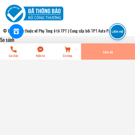
WPT072V Bơm Nước Toyota COROLLA - CORONA 1.5 79-
87 AISIN - Japan
0₫
undefined
© Bản quyền thuộc về
Phụ Tùng ô tô TPT
| Cung cấp bởi
TPT Auto Parts
So sánh
Tiến Hành Thanh Toán
Liên hệ
Gọi điện
Nhắn tin
Giỏ hàng
WPT072V Bơm Nước Toyota COROLLA - CORONA 1.5 79-
87 AISIN - Japan
0₫
Title: