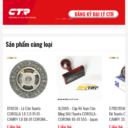
Sản phẩm cùng loại
DTX030 - Lá Côn Toyota
SL2805 - Cặp Rô Tuyn Cân
57TB3705B01 
COROLLA 1.8 2.0 91-01 -
Bằng SAU Toyota COROLLA -
Đơ Toyota C
CAMRY 1.8 88-91 CORONA
CORONA 85-01 555 - Japan
CAMRY 3S C
1.8 85-89 [20R-212-27.7]
NSK - Japan
Liên hệ
Liên hệ
Liên hệ