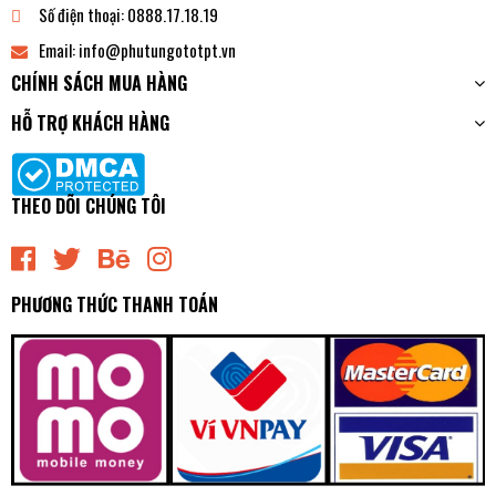
Số điện thoại:
0888.17.18.19
Email:
info@phutungototpt.vn
CHÍNH SÁCH MUA HÀNG
HỖ TRỢ KHÁCH HÀNG
THEO DÕI CHÚNG TÔI
PHƯƠNG THỨC THANH TOÁN