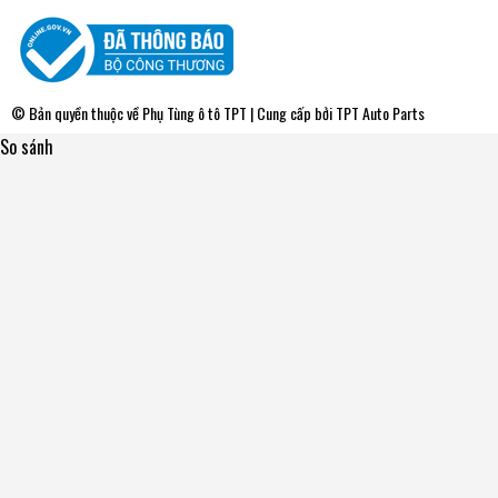
© Bản quyền thuộc về
Phụ Tùng ô tô TPT
| Cung cấp bởi
TPT Auto Parts
So sánh
WPT049V Bơm Nước Toyota COROLLA - CORONA 1.6-1.8
79-87 AISIN - Japan