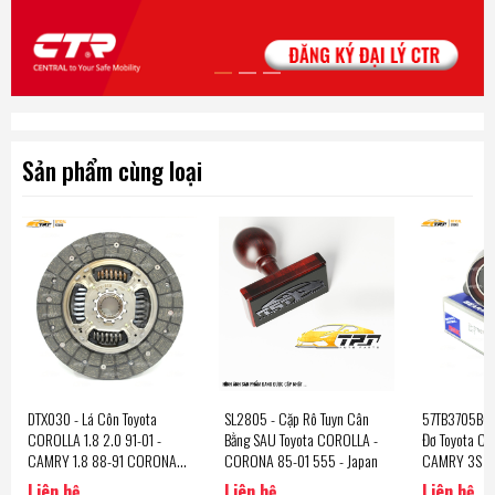
Sản phẩm cùng loại
DTX030 - Lá Côn Toyota
SL2805 - Cặp Rô Tuyn Cân
57TB3705B01 
COROLLA 1.8 2.0 91-01 -
Bằng SAU Toyota COROLLA -
Đơ Toyota C
CAMRY 1.8 88-91 CORONA
CORONA 85-01 555 - Japan
CAMRY 3S C
1.8 85-89 [20R-212-27.7]
NSK - Japan
Liên hệ
Liên hệ
Liên hệ