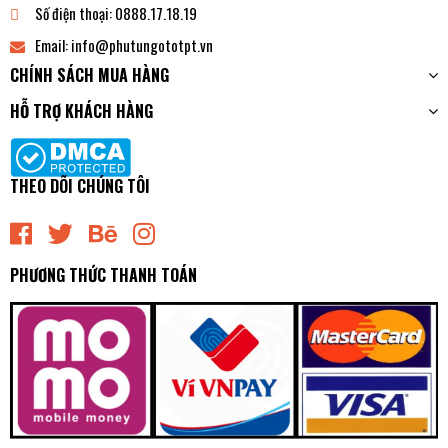
Số điện thoại:
0888.17.18.19
Email:
info@phutungototpt.vn
CHÍNH SÁCH MUA HÀNG
HỖ TRỢ KHÁCH HÀNG
THEO DÕI CHÚNG TÔI
PHƯƠNG THỨC THANH TOÁN